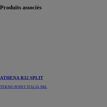
Produits
associés
ATHENA R32
SPLIT
TEKNO
POINT
ITALIA SRL
La pompe à
chaleur air-eau
Athena R32 est
un appareil à
haute efficacité
énergétique de
classe A +++
ATHENA R32 SPLIT
TEKNO POINT ITALIA SRL
CHAUFFE-
EAU M/V
OLECTRA