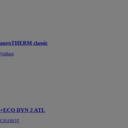
caractéristiques
thermiques
permettent
d’obtenir une
récupération
d’énergie très
importante
auroTHERM classic
Vaillant
+ECO DYN 2
ATL
CHAROT
Système de
production
thermodynamique
d’eau
+ECO DYN 2 ATL
CHAROT