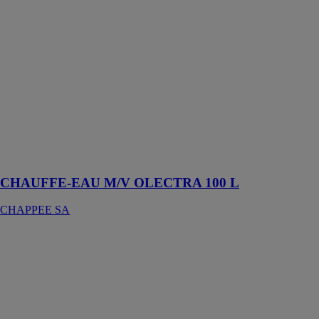
100 L
CHAPPEE SA
Le chauffe-eau
électrique
Olectra possède
une résistance
stéatite qui
permet une
installation
quelle que soit
la nature de
l’eau
CHAUFFE-EAU M/V OLECTRA 100 L
CHAPPEE SA
auroTHERM
classic
Vaillant
La structure de
l’auroTHERM
classic et ses