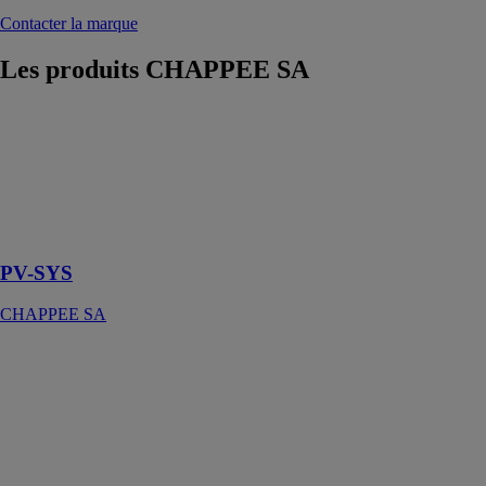
Contacter la marque
Les produits
CHAPPEE SA
PV-SYS
CHAPPEE SA
La solution
idéale pour les
projets en
autoconsommation
PV-SYS
CHAPPEE SA
RÉGULATION
ECOCONTROL+
CHAPPEE SA
Equipé d'un
large écran
rétroéclairé et
de texte claire