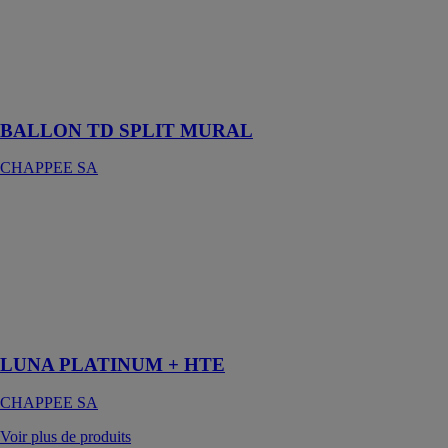
écologique
fonctionnant
sur le principe
de la pompe à
chaleur
aérothermique
BALLON TD SPLIT MURAL
CHAPPEE SA
LUNA
PLATINUM +
HTE
CHAPPEE SA
Tout une
gamme de
performance
LUNA PLATINUM + HTE
CHAPPEE SA
Voir plus de produits