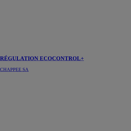
pour la
programmation
et les
informations, la
régulation
Ecocontrol+ est
facile à
comprendre et
à utiliser
RÉGULATION ECOCONTROL+
CHAPPEE SA
BALLON TD
SPLIT
MURAL
CHAPPEE SA
Le chauffe-eau
thermodynamique
Split Mural est
la solution
économique et