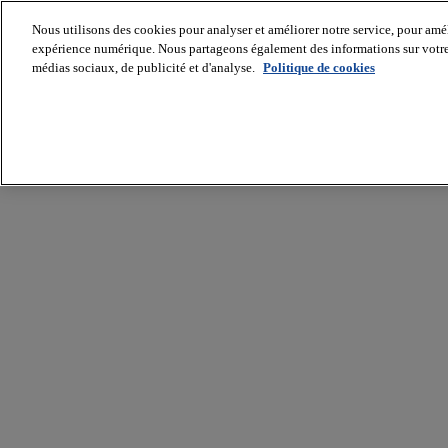
Nous utilisons des cookies pour analyser et améliorer notre service, pour améli
expérience numérique. Nous partageons également des informations sur votre u
médias sociaux, de publicité et d'analyse.
Politique de cookies
Batiradio
Articles
&
expertises
Construction
Tech,
IT,
start-
up
Génie
climatique
Gros
œuvre,
structure
et
enveloppe
Hors
site