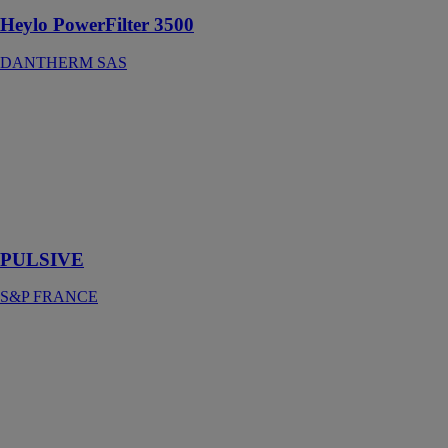
Heylo PowerFilter 3500
DANTHERM SAS
PULSIVE
S&P FRANCE
PULSIVE est
conçu pour le
traitement
global contre
l'humidité
PULSIVE
S&P FRANCE
C.Integra
ALDES
C.Integra est
une centrale
d’aspiration qui
permet