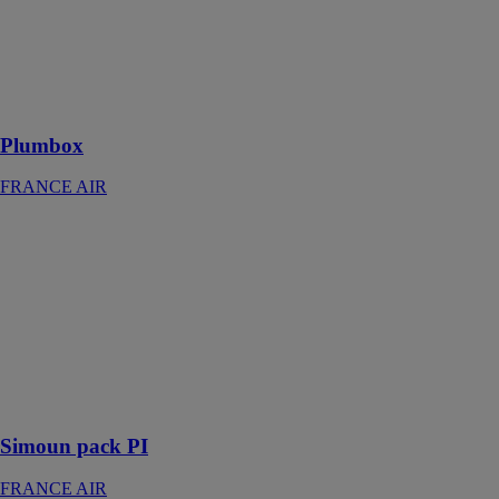
Le premier
plénum en
textile 100%
recyclé pour
diffuseur d’air
Plumbox
FRANCE AIR
Simoun pack
PI
FRANCE AIR
Tourelle de
ventilation et
désenfumage
F400-120
jusqu'à 34 000
m3/h
Simoun pack PI
FRANCE AIR