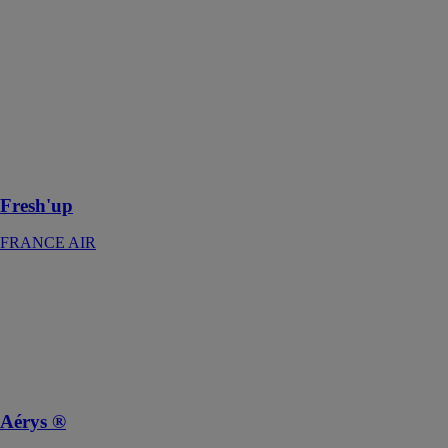
Fresh'up
FRANCE AIR
La solution de
rafraichissement
écologique et
économique
adaptée à la
RE2020
Fresh'up
FRANCE AIR
Aérys ®
FRANCE AIR
La bouche de
diffusion
design et
élégante
Aérys ®