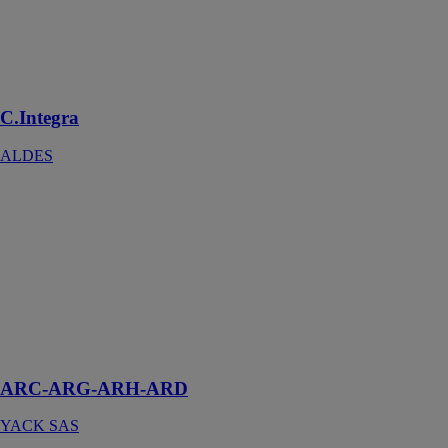
l’aspiration de
tous les types
de sols,
meubles et
plafonds
C.Integra
ALDES
ARC-ARG-
ARH-ARD
YACK SAS
ARC-ARG-
ARH-ARD,
Une gamme
complète de
18,3 kW à 38,5
kW
ARC-ARG-ARH-ARD
YACK SAS