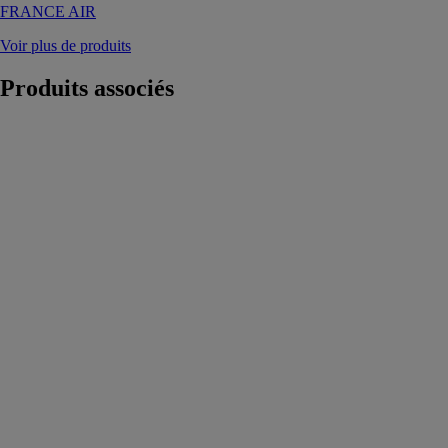
FRANCE AIR
Voir plus de produits
Produits
associés
Heylo
PowerFilter
3500
DANTHERM
SAS
Le PowerFilter
3500 est une
solution pour
garantir un
environnement
de travail
propre et
sécurisé, en
éliminant les
poussières et
polluants à la
source