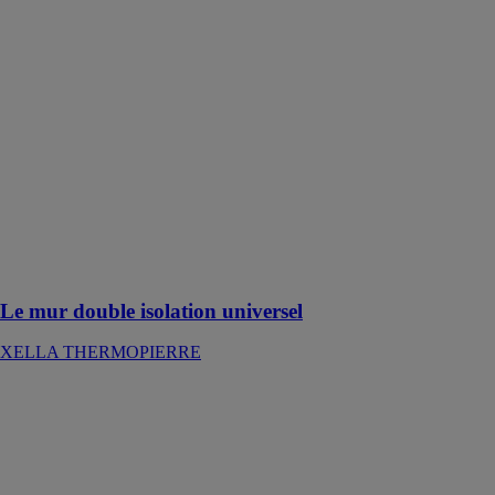
universel
XELLA
THERMOPIERRE
Le mur "double
isolation"
universel
s’intègre
parfaitement
dans les
systèmes
constructifs à
isolation
rapportée
Le mur double isolation universel
XELLA THERMOPIERRE
113 Lankomur
ertomur 25kg
PAREXGROUP
SAS
Ragréage mural