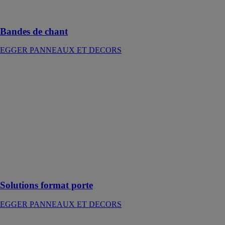
chaque détail
compte
Bandes de chant
EGGER PANNEAUX ET DECORS
Solutions
format porte
EGGER
PANNEAUX
ET DECORS
Solutions
format porte :
De nouvelles
perspectives de
design s'offrent
à vous
Solutions format porte
EGGER PANNEAUX ET DECORS
Revêtements de