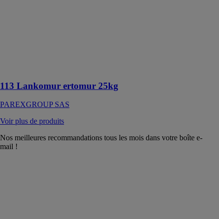
en poudre
permet
d’exécuter des
reprises de
faibles
épaisseurs
allant de 2 à 10
mm
113 Lankomur ertomur 25kg
PAREXGROUP SAS
Voir plus de produits
Nos meilleures recommandations tous les mois dans votre boîte e-
mail !