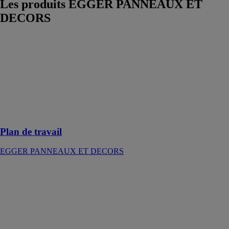
Les produits
EGGER PANNEAUX ET
DECORS
Plan de travail
EGGER
PANNEAUX
ET DECORS
Plans de travail
: à chaque
projet sa
solution
Plan de travail
EGGER PANNEAUX ET DECORS
Bandes de
chant
EGGER
PANNEAUX
ET DECORS
Chants :