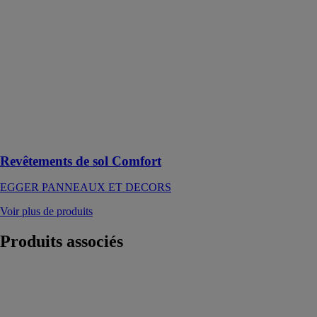
sol Comfort
EGGER
PANNEAUX
ET DECORS
Le revêtement
de sol en liège
silencieux pour
plus de confort
dans votre
habitation
Revêtements de sol Comfort
EGGER PANNEAUX ET DECORS
Voir plus de produits
Produits
associés
157 béton
rapide 25kg
PAREXGROUP
SAS