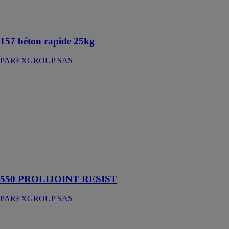
Micro-béton de
scellement
157 béton rapide 25kg
PAREXGROUP SAS
550
PROLIJOINT
RESIST
PAREXGROUP
SAS
Joint carrelage
technique
résistant 2 à 20
mm
550 PROLIJOINT RESIST
PAREXGROUP SAS
Le mur double
isolation