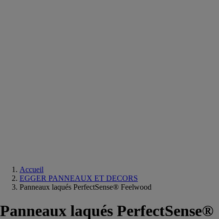
Equipements
salle
de
bain
Douche
Matériaux
salle
de
bain
Meuble
salle
de
bain
Robinetterie
Techniques
sanitaires
Accueil
EGGER PANNEAUX ET DECORS
Panneaux laqués PerfectSense® Feelwood
Panneaux laqués PerfectSense®