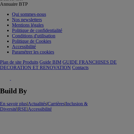
Annuaire BTP
Qui sommes-nous
Nos newsletters
Mentions légales
Politique de confidentialité
Conditions d'utilisation
Politique de Cookies
Accessibilité
Paramétrer les cookies
Plan de site Produits
Guide BIM
GUIDE FRANCHISES DE
DECORATION ET RENOVATION
Contacts
Build By
En savoir plus
|
Actualités
|
Carrières
|
Inclusion &
Diversité
|
RSE
|
Accessibilité