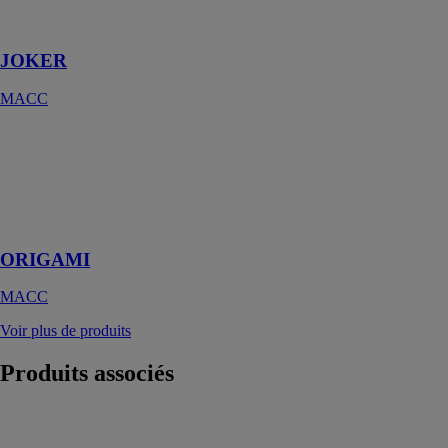
toujours à
disposition
JOKER
MACC
ORIGAMI
MACC
Établi de
chantier pliant
et polyvalent
ORIGAMI
MACC
Voir plus de produits
Produits
associés
Ponceuse
excentrique