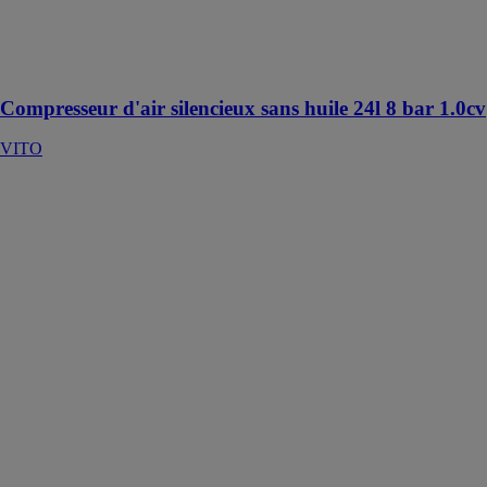
réaliser toutes
vos tâches de
manière sûre et
professionnelle
Compresseur d'air silencieux sans huile 24l 8 bar 1.0cv
VITO
Scie à onglet
radiale KTS
300-L
WURTH
FRANCE
Pour découpes
droites, en
angle ou
biseautées dans
le bois
dur/tendre, le
bois massif, les
profilés en
aluminium et
en plastique