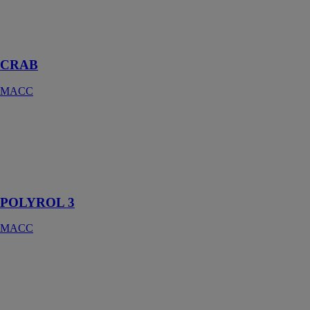
CRAB Pour
ferrer et ajuster
les portes sur le
chantier
CRAB
MACC
POLYROL 3
MACC
Chariot
dévidoir
polyvalent
POLYROL 3
MACC
JOKER
MACC
Une paire de
chevalets