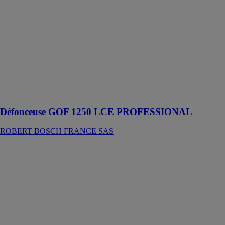
LCE
PROFESSIONAL
ROBERT
BOSCH
FRANCE SAS
Cet outil est
conçu pour le
fraisage dans le
bois et le
plastique
Défonceuse GOF 1250 LCE PROFESSIONAL
ROBERT BOSCH FRANCE SAS
Compresseur
d'air silencieux
sans huile 24l 8
bar 1.0cv
VITO
Compresseur
d'air silencieux
sans huile pour