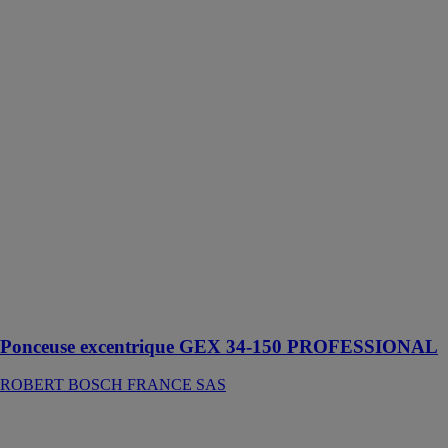
GEX 34-150
PROFESSIONAL
ROBERT
BOSCH
FRANCE SAS
Cette ponceuse
excentrique est
conçue pour les
ponçages
grossiers et
intermédiaires
ainsi que pour
l’enlèvement de
vernis et laques
et les ponçages
de finition sur
le bois
Ponceuse excentrique GEX 34-150 PROFESSIONAL
ROBERT BOSCH FRANCE SAS
Défonceuse
GOF 1250