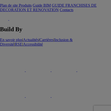
Plan de site Produits
Guide BIM
GUIDE FRANCHISES DE
DECORATION ET RENOVATION
Contacts
Build By
En savoir plus
|
Actualités
|
Carrières
|
Inclusion &
Diversité
|
RSE
|
Accessibilité