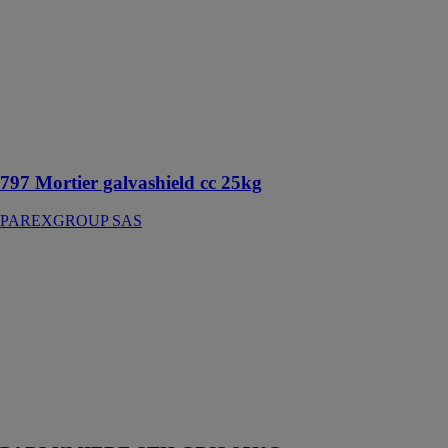
galvashield cc
25kg
PAREXGROUP
SAS
Mortier
d’enrobage
pour anodes
galvashield®
797 Mortier galvashield cc 25kg
PAREXGROUP SAS
PARLUMIERE
STH GRIS
25KG
PAREXGROUP
SAS
Sous-enduit
spécial
traitement de
l'humidité