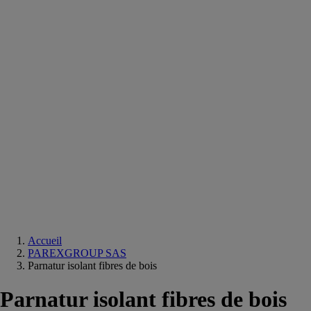
Equipements
salle
de
bain
Douche
Matériaux
salle
de
bain
Meuble
salle
de
bain
Robinetterie
Techniques
sanitaires
Accueil
PAREXGROUP SAS
Parnatur isolant fibres de bois
Parnatur isolant fibres de bois