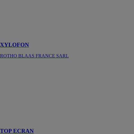
SARL
Profil résilient à
hautes
performances
pour l'isolation
acoustique
XYLOFON
ROTHO BLAAS FRANCE SARL
TOP ECRAN
ISO 2000 SAS
Ecran de sous-
toiture pare-
pluie,
hautement
perméable à la
vapeur d'eau
(HPV) à face
réfléchissante
TOP ECRAN