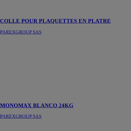
Colle en pâte
COLLE POUR PLAQUETTES EN PLATRE
PAREXGROUP SAS
MONOMAX
BLANCO
24KG
PAREXGROUP
SAS
Enduit
monocouche
semi-allégé
grain fin spécial
blanc
MONOMAX BLANCO 24KG
PAREXGROUP SAS
797 Mortier