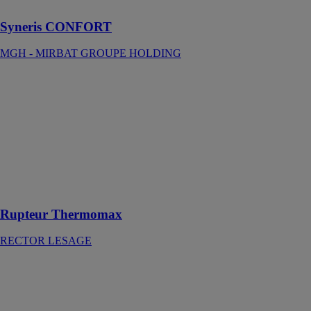
Syneris CONFORT
MGH - MIRBAT GROUPE HOLDING
Rupteur
Thermomax
RECTOR
LESAGE
Une isolation
parfaite des
abouts et rives
du plancher
intermédiaire
Rupteur Thermomax
RECTOR LESAGE
XYLOFON
ROTHO
BLAAS
FRANCE