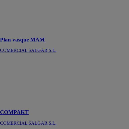
présente une
cuve en forme
de goutte et une
finition blanc
mat ou blanc
brillant
Plan vasque MAM
COMERCIAL SALGAR S.L.
COMPAKT
COMERCIAL
SALGAR S.L.
La série
Compakt se
distingue par
une fabrication
sur mesure
COMPAKT
COMERCIAL SALGAR S.L.