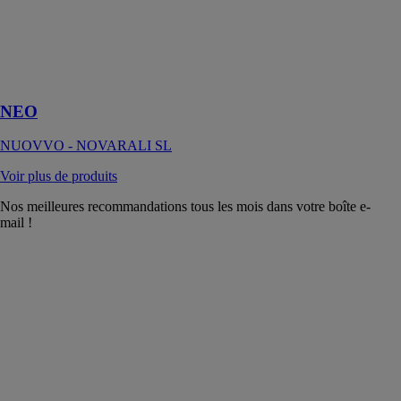
Une solution
plus fine, avec
seulement 2 cm
d’épaisseur
NEO
NUOVVO - NOVARALI SL
Voir plus de produits
Nos meilleures recommandations tous les mois dans votre boîte e-
mail !