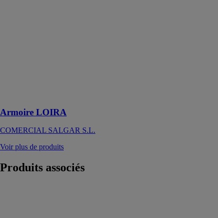
Armoire
LOIRA
COMERCIAL
SALGAR S.L.
L'armoire Loira
pour salle de
bains présente
une conception
fine, simple et
délicate
Armoire LOIRA
COMERCIAL SALGAR S.L.
Voir plus de produits
Produits
associés
Sauna lambris
design plus
CLAIR AZUR