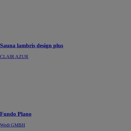
Un sauna qui
adopte les
dernières
tendances en
termes de
design et de
matériaux
Sauna lambris design plus
CLAIR AZUR
Fundo Plano
Wedi GMBH
La douche
wedi extra-
plate, idéale
pour les
rénovations
Fundo Plano
Wedi GMBH