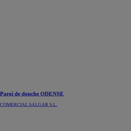
Paroi de
douche
ODENSE
COMERCIAL
SALGAR S.L.
Cette paroi de
douche répond
aux demandes
des clients qui
disposent
d’espaces
réduits grâce à
son système
d’ouverture
pivotante
Paroi de douche ODENSE
COMERCIAL SALGAR S.L.
NEO
NUOVVO -
NOVARALI
SL