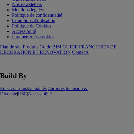
Nos newsletters
Mentions légales
Politique de confidentialité
Conditions d'utilisation
Politique de Cookies
Accessibilité
Paramétrer les cookies
Plan de site Produits
Guide BIM
GUIDE FRANCHISES DE
DECORATION ET RENOVATION
Contacts
Build By
En savoir plus
|
Actualités
|
Carrières
|
Inclusion &
Diversité
|
RSE
|
Accessibilité