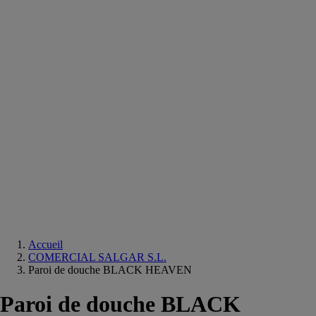
Equipements
salle
de
bain
Douche
Matériaux
salle
de
bain
Meuble
salle
de
bain
Robinetterie
Techniques
sanitaires
Accueil
COMERCIAL SALGAR S.L.
Paroi de douche BLACK HEAVEN
Paroi de douche BLACK