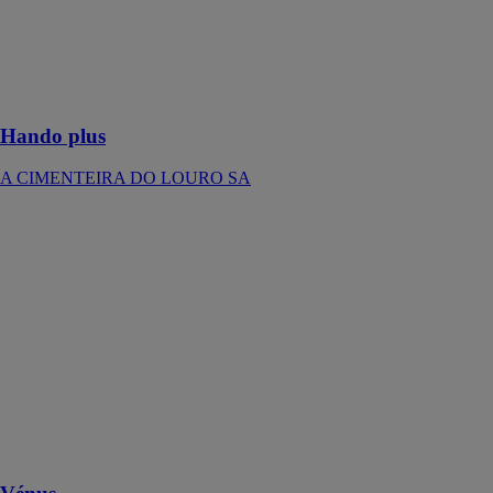
Parement pierre
en béton avec
sa géométrie
épurée
Hando plus
A CIMENTEIRA DO LOURO SA
Vénus
A
CIMENTEIRA
DO LOURO
SA
Aussi brillante
que l'astre qui
l'inspire, le
parement pierre
Vénus est
rempli de
lumière