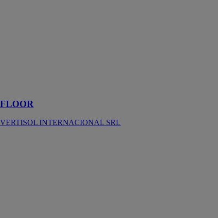
SRL
Sol en vinyle
design avec des
fonctionnalités
high-tech: un
sol simple et
élégant, parfait
pour les grands
espaces
FLOOR
VERTISOL INTERNACIONAL SRL
Marmocim
classic S (poli)
A
CIMENTEIRA
DO LOURO
SA
Dallage très
résistant avec
une palette de