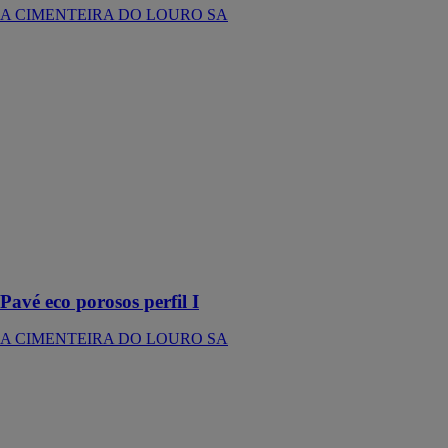
A CIMENTEIRA DO LOURO SA
Pavé eco
porosos perfil I
A
CIMENTEIRA
DO LOURO
SA
Un pavé fait de
matériaux
écologique
pour
sauvegarder
l'environnement
Pavé eco porosos perfil I
A CIMENTEIRA DO LOURO SA
Hando plus
A
CIMENTEIRA
DO LOURO
SA