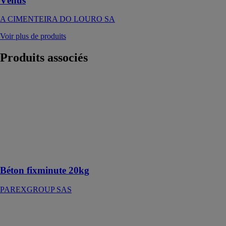
Vénus
A CIMENTEIRA DO LOURO SA
Voir plus de produits
Produits
associés
Béton
fixminute 20kg
PAREXGROUP
SAS
Béton idéal
pour tous types
de scellements
verticaux
Béton fixminute 20kg
PAREXGROUP SAS
FLOOR
VERTISOL
INTERNACIONAL