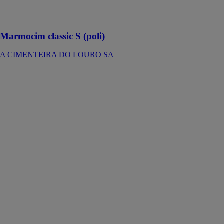
couleurs
diversifié
Marmocim classic S (poli)
A CIMENTEIRA DO LOURO SA
Receveur de
douche Smart
Quiz Petal
Rectangulaire
CONSTRUPLAS
-
ACQUABELLA
Le Smart Quiz
est un receveur
de douche
innovant,
disponible en
plusieurs tailles
et finitions pour
s'adapter à tous
les types de
salle de bain