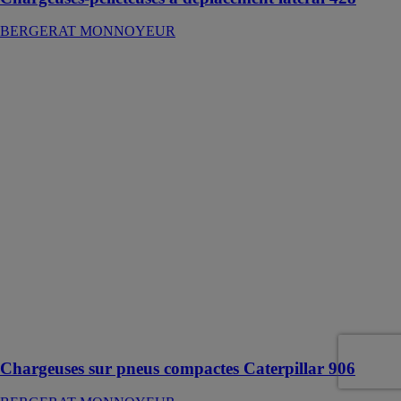
BERGERAT MONNOYEUR
Chargeuses sur
pneus
compactes
Caterpillar 906
BERGERAT
MONNOYEUR
Cette chargeuse
est équipée
d'un moteur
C2.8 qui
fonctionne en
association
avec une
chaîne
cinématique
intelligente à
hystats
Chargeuses sur pneus compactes Caterpillar 906