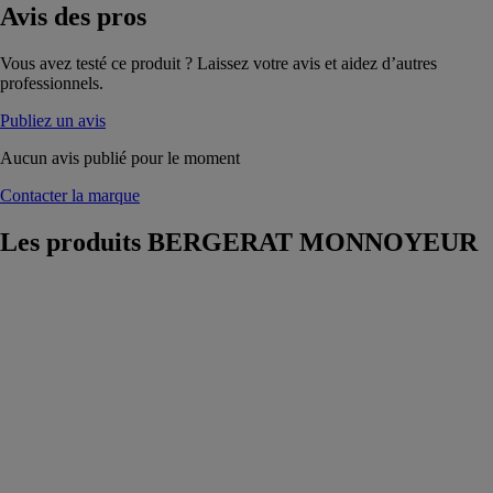
Avis
des pros
Vous avez testé ce produit ? Laissez votre avis et aidez d’autres
professionnels.
Publiez un avis
Aucun avis publié pour le moment
Contacter la marque
Les produits
BERGERAT MONNOYEUR
QA441
BERGERAT
MONNOYEUR
Le Cribles
mobiles
Sandvik
QA441 est un
crible deux
étages équipé
d’un boitier