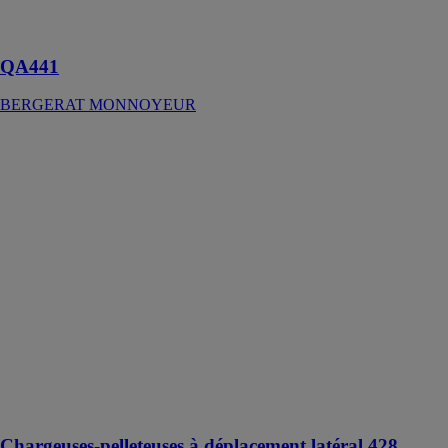
primaire et
secondaire
QA441
BERGERAT MONNOYEUR
Chargeuses-
pelleteuses à
déplacement
latéral 428
BERGERAT
MONNOYEUR
Le modèle 428
atteint des
niveaux élevés
de productivité
avec un
minimum
d'effort, grâce à
différentes
caractéristiques
Chargeuses-pelleteuses à déplacement latéral 428