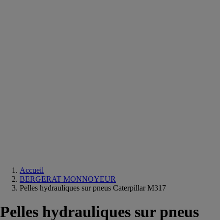
Equipements
salle
de
bain
Douche
Matériaux
salle
de
bain
Meuble
salle
de
bain
Robinetterie
Techniques
sanitaires
Accueil
BERGERAT MONNOYEUR
Pelles hydrauliques sur pneus Caterpillar M317
Pelles hydrauliques sur pneus