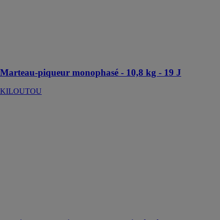
Ce marteau-
piqueur est
idéal pour les
travaux de
démolition de
mur
Marteau-piqueur monophasé - 10,8 kg - 19 J
KILOUTOU
Camion-benne
diesel 3.5 t
coffre intégré
KILOUTOU
Le camion-
benne avec
coffre intégré
est le véhicule
le mieux adapté
pour tous les
chantiers