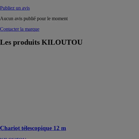
Publiez un avis
Aucun avis publié pour le moment
Contacter la marque
Les produits
KILOUTOU
Chariot
télescopique 12
m
KILOUTOU
Ce chariot
télescopique
permet d'élever
des charges
jusqu'à 12,30 m
et de soulever
jusqu'à 3,5 t
Chariot télescopique 12 m