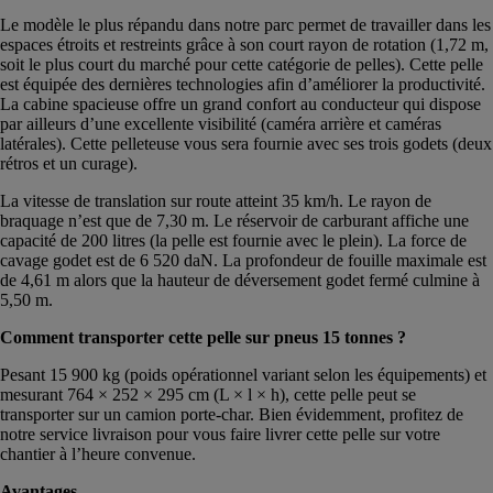
Le modèle le plus répandu dans notre parc permet de travailler dans les
espaces étroits et restreints grâce à son court rayon de rotation (1,72 m,
soit le plus court du marché pour cette catégorie de pelles). Cette pelle
est équipée des dernières technologies afin d’améliorer la productivité.
La cabine spacieuse offre un grand confort au conducteur qui dispose
par ailleurs d’une excellente visibilité (caméra arrière et caméras
latérales). Cette pelleteuse vous sera fournie avec ses trois godets (deux
rétros et un curage).
La vitesse de translation sur route atteint 35 km/h. Le rayon de
braquage n’est que de 7,30 m. Le réservoir de carburant affiche une
capacité de 200 litres (la pelle est fournie avec le plein). La force de
cavage godet est de 6 520 daN. La profondeur de fouille maximale est
de 4,61 m alors que la hauteur de déversement godet fermé culmine à
5,50 m.
Comment transporter cette pelle sur pneus 15 tonnes ?
Pesant 15 900 kg (poids opérationnel variant selon les équipements) et
mesurant 764 × 252 × 295 cm (L × l × h), cette pelle peut se
transporter sur un camion porte-char. Bien évidemment, profitez de
notre service livraison pour vous faire livrer cette pelle sur votre
chantier à l’heure convenue.
Avantages