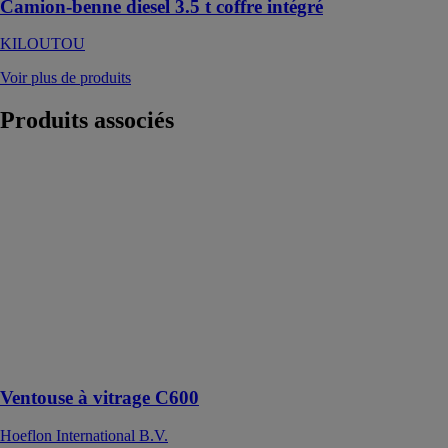
Camion-benne diesel 3.5 t coffre intégré
KILOUTOU
Voir plus de produits
Produits
associés
Ventouse à
vitrage C600
Hoeflon
International
B.V.
Le S600 est un
palonnier à
ventouses
adapté aux
petits et grands
projets
Ventouse à vitrage C600
Hoeflon International B.V.