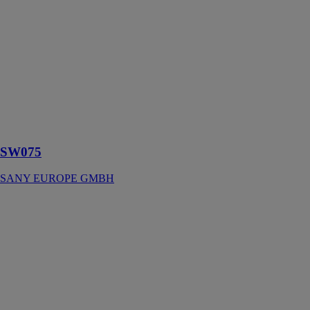
SW075
SANY
EUROPE
GMBH
Chargeuses
compactes sur
pneus, pratique,
polyvalent et
flexible
SW075
SANY EUROPE GMBH
VOLVO R70D
VOLVO
CONSTRUCTION
EQUIPMENT
Équilibre
parfait entre
productivité
élevée et faible