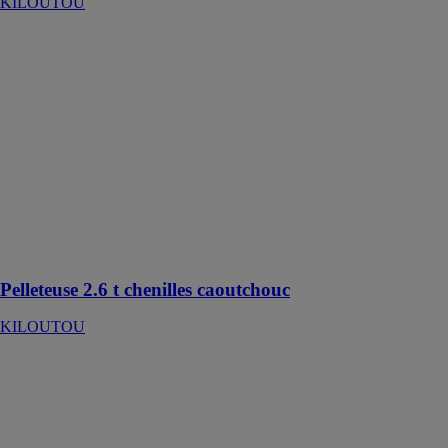
KILOUTOU
Pelleteuse 2.6 t
chenilles
caoutchouc
KILOUTOU
Mini pelle
polyvalente et
convient
particulièrement
pour les
travaux dans
les espaces
réduits
Pelleteuse 2.6 t chenilles caoutchouc
KILOUTOU
Marteau-
piqueur
monophasé -
10,8 kg - 19 J
KILOUTOU