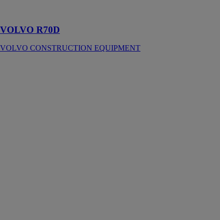
coût
d'exploitation
VOLVO R70D
VOLVO CONSTRUCTION EQUIPMENT
Tracteurs
intermédiaires
Caterpillar D8
BERGERAT
MONNOYEUR
Le tracteur D8
Cat®
(auparavant
D8T) augmente
votre
productivité de
jusqu'à 18 %
sans
consommer
plus de
carburant