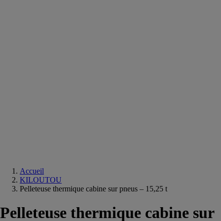
Equipements
salle
de
bain
Douche
Matériaux
salle
de
bain
Meuble
salle
de
bain
Robinetterie
Techniques
sanitaires
Accueil
KILOUTOU
Pelleteuse thermique cabine sur pneus – 15,25 t
Pelleteuse thermique cabine sur