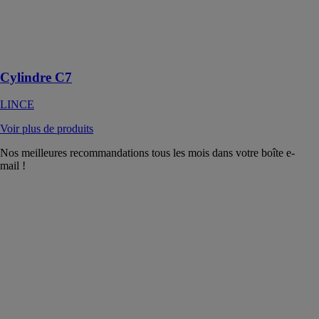
résister à un
large éventail
de techniques
de cambriolage
Cylindre C7
LINCE
Voir plus de produits
Nos meilleures recommandations tous les mois dans votre boîte e-
mail !