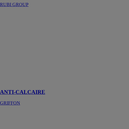
RUBI GROUP
ANTI-
CALCAIRE
GRIFFON
L'Anti-Calcaire
Griffon est un
spray moussant
concentré et
très puissant
convenant pour
éliminer
facilement le
calcaire
(tenace)
ANTI-CALCAIRE
GRIFFON
PULVÉRISATEUR
SOUS
PRESSION
CLEANER F5