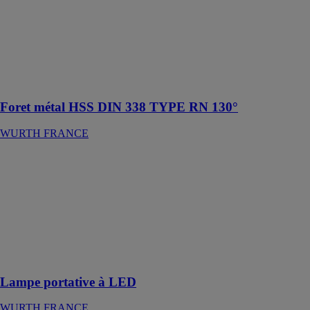
larges
applications
générales dans
l'acier jusqu'à
850 N/mm² de
résistance et
dans la fonte
Foret métal HSS DIN 338 TYPE RN 130°
WURTH FRANCE
Lampe
portative à
LED
WURTH
FRANCE
Eclairage avec
variateur
d'intensité
Lampe portative à LED
WURTH FRANCE