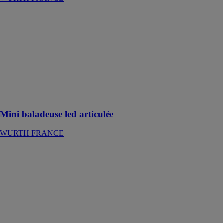
Mini baladeuse
led articulée
WURTH
FRANCE
Baladeuse à led
articulée et
aimantée en
version
compacte
Mini baladeuse led articulée
WURTH FRANCE
Laser
multiligne
rouge MLLR
18
WURTH
FRANCE
Le MLLR 18
crée trois lignes