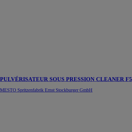
MESTO
Spritzenfabrik
Ernst
Stockburger
GmbH
L’appareil de 5
l robuste a été
développé pour
une utilisation
en continu dans
le nettoyage
professionnel
PULVÉRISATEUR SOUS PRESSION CLEANER F5
MESTO Spritzenfabrik Ernst Stockburger GmbH
Cylindre C7
LINCE
Le cylindre C7
est un dispositif
de verrouillage
conçu pour