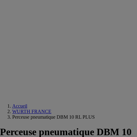
Equipements
salle
de
bain
Douche
Matériaux
salle
de
bain
Meuble
salle
de
bain
Robinetterie
Techniques
sanitaires
Accueil
WURTH FRANCE
Perceuse pneumatique DBM 10 RL PLUS
Perceuse pneumatique DBM 10