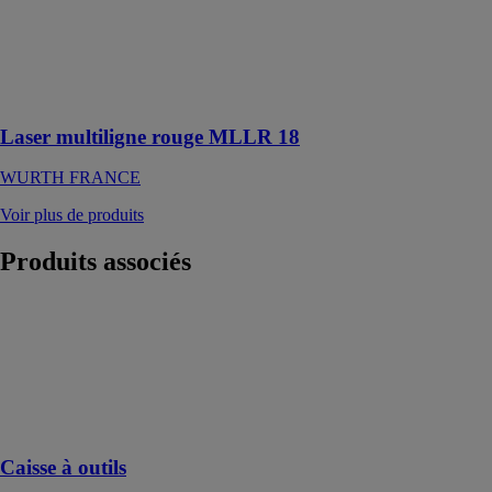
précises de
360°, 1
horizontale et 2
verticales à un
angle de 90°
Laser multiligne rouge MLLR 18
WURTH FRANCE
Voir plus de produits
Produits
associés
Caisse à outils
RUBI GROUP
Outils
professionnel
pour la pose de
carreaux
Caisse à outils