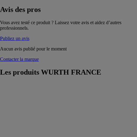
Avis
des pros
Vous avez testé ce produit ? Laissez votre avis et aidez d’autres
professionnels.
Publiez un avis
Aucun avis publié pour le moment
Contacter la marque
Les produits
WURTH FRANCE
Foret métal
HSS DIN 338
TYPE RN
130°
WURTH
FRANCE
Foret de
précision en
acier pour de