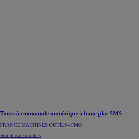
Tours à
commande
numérique à
banc plat SMS
FRANCE
MACHINES
OUTILS -
FMO
Les machines
de la série JAP
sont des
machines
robustes et
précises,
conçues pour
répondre à tous
les besoins
Tours à commande numérique à banc plat SMS
FRANCE MACHINES OUTILS - FMO
Voir plus de produits