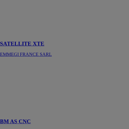
pour le
fraisage, le
perçage, le
filetage et la
coupe de barres
de grandes
dimensions
SATELLITE XTE
EMMEGI FRANCE SARL
BM AS CNC
GRAF
SYNERGY
Banc
Automatique
pour le
Montage de
Volets et
Persiennes
BM AS CNC