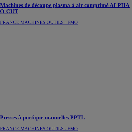
Machines de découpe plasma à air comprimé ALPHA
O-CUT
FRANCE MACHINES OUTILS - FMO
Presses à
portique
manuelles
PPTL
FRANCE
MACHINES
OUTILS -
FMO
Parfaitement
adaptée pour le
redressage de
grandes tôles et
structures
lourdes
Presses à portique manuelles PPTL
FRANCE MACHINES OUTILS - FMO