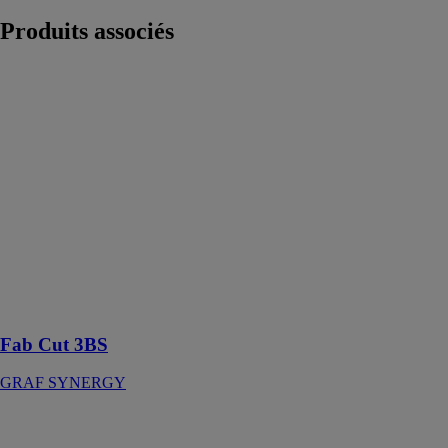
Produits
associés
Fab Cut 3BS
GRAF
SYNERGY
Centre de
découpe et
d'usinage CNC
à 12 axes
contrôlés pour
les opérateurs
qui exigent des
niveaux très
élevés de
productivité
Fab Cut 3BS
GRAF SYNERGY
Plieuse
électrique