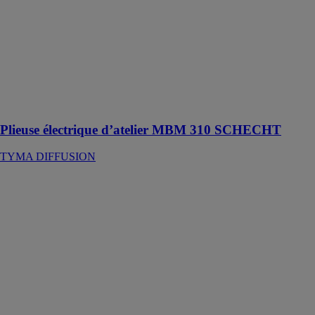
d’atelier MBM
310
SCHECHT
TYMA
DIFFUSION
Machine a
dosage
métallique
Plieuse électrique d’atelier MBM 310 SCHECHT
TYMA DIFFUSION
SATELLITE
XTE
EMMEGI
FRANCE
SARL
Centre
d'usinage à 5
axes CNC doté
d'un portique
mobile et conçu