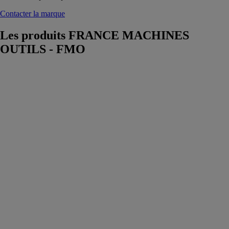
Contacter la marque
Les produits
FRANCE MACHINES
OUTILS - FMO
Découpe jet
d'eau PRO JET
ALPHA
FRANCE
MACHINES
OUTILS -
FMO
La solution
complète pour
l'ensemble des
applications
industrielles,
elle peut être
équipée de 1 à
4 têtes de
découpe ainsi
qu'une tête de