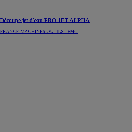
perçage ou de
fraisage
Découpe jet d'eau PRO JET ALPHA
FRANCE MACHINES OUTILS - FMO
Machines de
découpe
plasma à air
comprimé
ALPHA O-
CUT
FRANCE
MACHINES
OUTILS -
FMO
Des découpes
redéfinies avec
cette plasma à
air comprimé
ALPHA O-
CUT