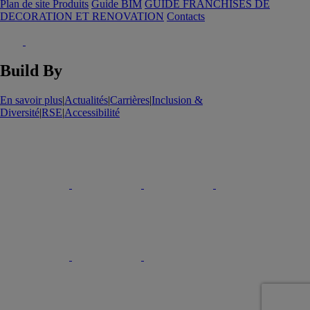
Plan de site Produits
Guide BIM
GUIDE FRANCHISES DE
DECORATION ET RENOVATION
Contacts
Build By
En savoir plus
|
Actualités
|
Carrières
|
Inclusion &
Diversité
|
RSE
|
Accessibilité