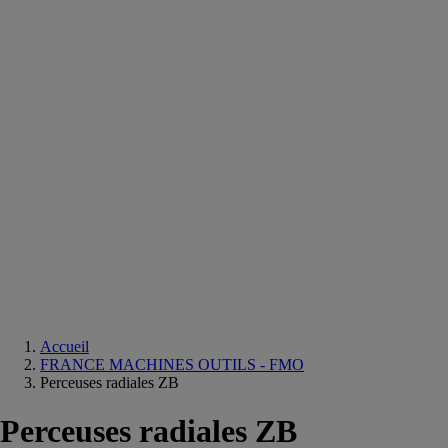
Equipements
salle
de
bain
Douche
Matériaux
salle
de
bain
Meuble
salle
de
bain
Robinetterie
Techniques
sanitaires
Accueil
FRANCE MACHINES OUTILS - FMO
Perceuses radiales ZB
Perceuses radiales ZB