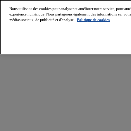
Nous utilisons des cookies pour analyser et améliorer notre service, pour améli
expérience numérique. Nous partageons également des informations sur votre u
médias sociaux, de publicité et d'analyse.
Politique de cookies
Batiradio
Articles
&
expertises
Construction
Tech,
IT,
start-
up
Génie
climatique
Gros
œuvre,
structure
et
enveloppe
Hors
site