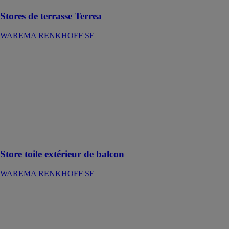
Stores de terrasse Terrea
WAREMA RENKHOFF SE
Store toile
extérieur de
balcon
WAREMA
RENKHOFF
SE
Pour mieux
profiter de
l'extérieur
Store toile extérieur de balcon
WAREMA RENKHOFF SE
VZ080-ZIP
SOLAR - Store
véranda
fonctionnant à
l’énergie solaire