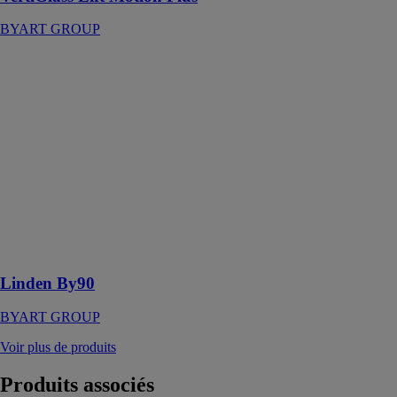
BYART GROUP
Linden By90
BYART
GROUP
Le produit
Linden By90
est un store
avec un
système de
traction à
engrenage ou
motorisé à
ressort
Linden By90
BYART GROUP
Voir plus de produits
Produits
associés