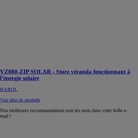
HAROL
Le VZ080-ZIP
Solar permet de
maintenir la
température
intérieure sous
contrôle et
bloque
efficacement la
chaleur
VZ080-ZIP SOLAR - Store véranda fonctionnant à
l’énergie solaire
HAROL
Voir plus de produits
Nos meilleures recommandations tous les mois dans votre boîte e-
mail !