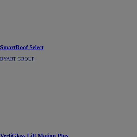
La pergola
Select présente
un système
motorisé
de lames
rétractable
SmartRoof Select
BYART GROUP
VertiGlass Lift
Motion Plus
BYART
GROUP
Lift Motion
Plus est un
système de
verre à
guillotine
nettoyable
VertiGlass Lift Motion Plus