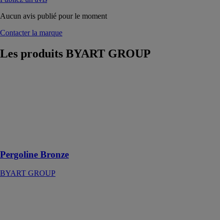
Aucun avis publié pour le moment
Contacter la marque
Les produits
BYART GROUP
Pergoline
Bronze
BYART
GROUP
Solutions sans
rétrécir votre
espace
Pergoline Bronze
BYART GROUP
SmartRoof
Select
BYART
GROUP