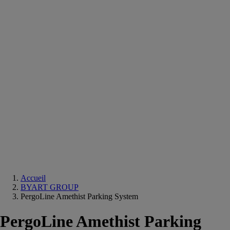
Equipements
salle
de
bain
Douche
Matériaux
salle
de
bain
Meuble
salle
de
bain
Robinetterie
Techniques
sanitaires
Accueil
BYART GROUP
PergoLine Amethist Parking System
PergoLine Amethist Parking