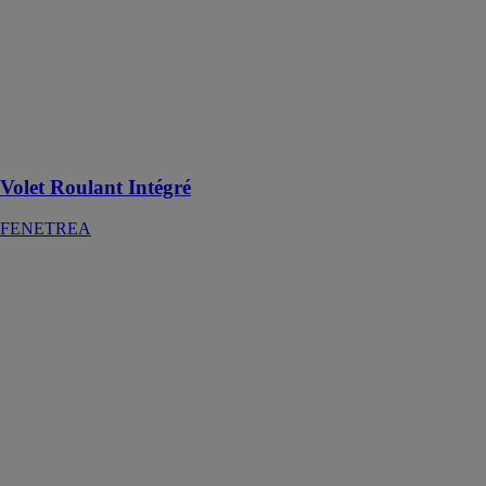
Volet Roulant
Intégré
FENETREA
Performance et
excellente
isolation
Volet Roulant Intégré
FENETREA
Stores de
terrasse Terrea
WAREMA
RENKHOFF
SE
Créez votre
propre espace
libre avec des
solutions de
stores
innovantes