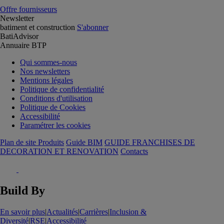
Offre fournisseurs
Newsletter
batiment et construction
S'abonner
BatiAdvisor
Annuaire BTP
Qui sommes-nous
Nos newsletters
Mentions légales
Politique de confidentialité
Conditions d'utilisation
Politique de Cookies
Accessibilité
Paramétrer les cookies
Plan de site Produits
Guide BIM
GUIDE FRANCHISES DE
DECORATION ET RENOVATION
Contacts
Build By
En savoir plus
|
Actualités
|
Carrières
|
Inclusion &
Diversité
|
RSE
|
Accessibilité