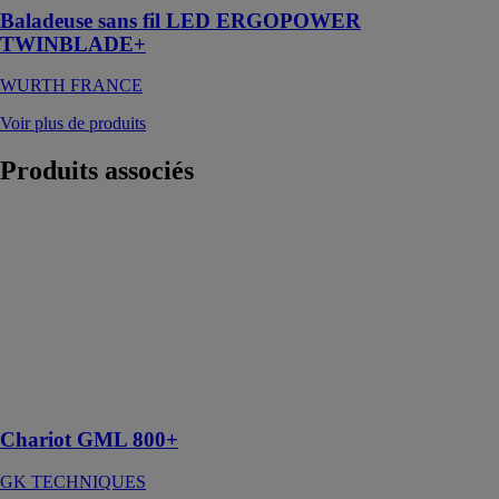
Baladeuse sans fil LED ERGOPOWER
TWINBLADE+
WURTH FRANCE
Voir plus de produits
Produits
associés
Chariot GML
800+
GK
TECHNIQUES
Le chariot à
déplacement
manuel et
montée
motorisée
Chariot GML 800+
GK TECHNIQUES