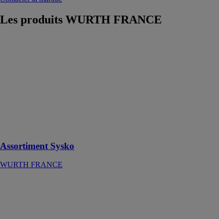
Les produits
WURTH FRANCE
Assortiment
Sysko
WURTH
FRANCE
Un assortiment
pour regrouper
le matériel du
quotidien sous
la main de
façon organisée
Assortiment Sysko
WURTH FRANCE
Télémètre laser
caméra WDM
8-14
WURTH
FRANCE