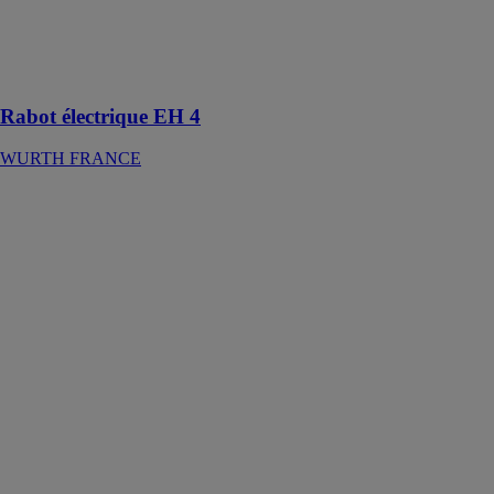
pour une
utilisation
propre et sans
problème
Rabot électrique EH 4
WURTH FRANCE
Baladeuse sans
fil LED
ERGOPOWER
TWINBLADE+
WURTH
FRANCE
Lampe
portative LED
pliable avec
tête d'éclairage
mince. Avec
port de charge
USB-C et
fonction sans fil