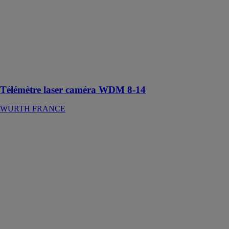
Appareil de
mesure des
distances de
haute précision
conforme à la
norme ISO
16331-1
Télémètre laser caméra WDM 8-14
WURTH FRANCE
Rabot
électrique EH 4
WURTH
FRANCE
Rabot hautes
performances
avec système
d'évacuation
large des
copeaux et sac
à poussière