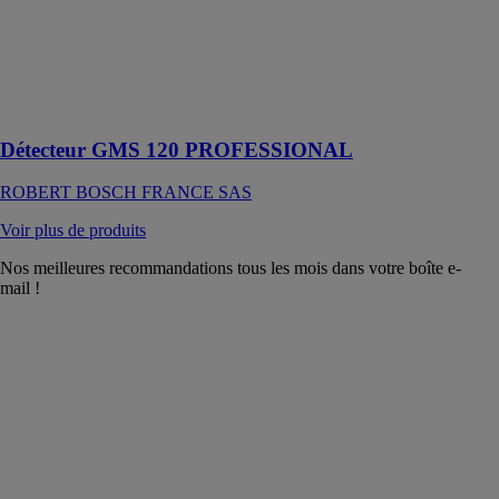
Simple et
intuitif, le
favori logique
pour détecter
efficacement
des objets
Détecteur GMS 120 PROFESSIONAL
ROBERT BOSCH FRANCE SAS
Voir plus de produits
Nos meilleures recommandations tous les mois dans votre boîte e-
mail !