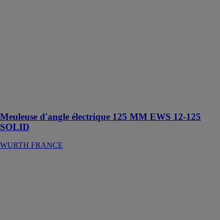
électrique 125
MM EWS 12-
125 SOLID
WURTH
FRANCE
Idéale pour les
travaux
intenses et
continus de
découpe et de
meulage
Meuleuse d'angle électrique 125 MM EWS 12-125
SOLID
WURTH FRANCE
Détecteur GMS
120
PROFESSIONAL
ROBERT
BOSCH
FRANCE SAS