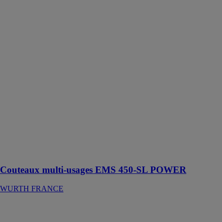
Couteaux
multi-usages
EMS 450-SL
POWER
WURTH
FRANCE
Couteau multi-
usage de 450
watts très
puissant,
produisant peu
de vibrations,
avec un
logement
d'outil Starlock
Max innovant
Couteaux multi-usages EMS 450-SL POWER
WURTH FRANCE
Meuleuse
d'angle