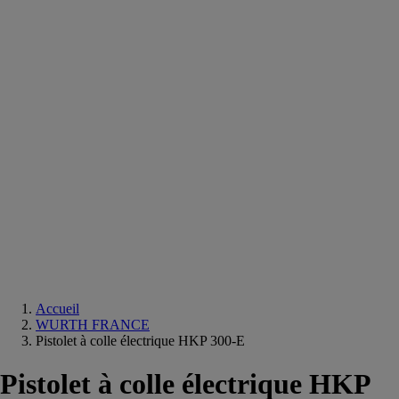
Equipements
salle
de
bain
Douche
Matériaux
salle
de
bain
Meuble
salle
de
bain
Robinetterie
Techniques
sanitaires
Accueil
WURTH FRANCE
Pistolet à colle électrique HKP 300-E
Pistolet à colle électrique HKP