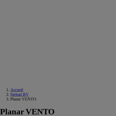
Equipements
salle
de
bain
Douche
Matériaux
salle
de
bain
Meuble
salle
de
bain
Robinetterie
Techniques
sanitaires
Accueil
Stelrad BV
Planar VENTO
Planar VENTO