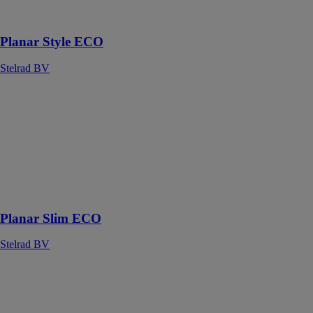
à face avant
plane rainurée
Planar Style ECO
Stelrad BV
Planar Slim
ECO
Stelrad BV
Radiateur
horizontal
décoratif au
design subtil et
moderne
Planar Slim ECO
Stelrad BV
Novello ECO
Stelrad BV
Radiateur basse