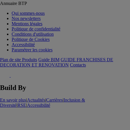
Annuaire BTP
Qui sommes-nous
Nos newsletters
Mentions légales
Politique de confidentialité
Conditions d'utilisation
Politique de Cookies
Accessibilité
Paramétrer les cookies
Plan de site Produits
Guide BIM
GUIDE FRANCHISES DE
DECORATION ET RENOVATION
Contacts
Build By
En savoir plus
|
Actualités
|
Carrières
|
Inclusion &
Diversité
|
RSE
|
Accessibilité