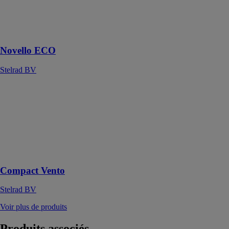
température
avec
alimentation en
série
Novello ECO
Stelrad BV
Compact Vento
Stelrad BV
Radiateur à
température
ultra basse avec
ventilation
intégrée
Compact Vento
Stelrad BV
Voir plus de produits
Produits
associés