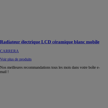
électrique LCD
céramique
blanc à inertie
céramique
Mobile 1500W
pour réchauffer
chaque recoin
de votre maison
Radiateur électrique LCD céramique blanc mobile
CARRERA
Voir plus de produits
Nos meilleures recommandations tous les mois dans votre boîte e-
mail !