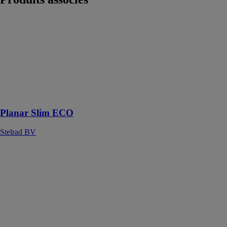
Planar Slim
ECO
Stelrad BV
Radiateur
horizontal
décoratif au
design subtil et
moderne
Planar Slim ECO
Stelrad BV
Zehnder Fina
Lean Bar
Zehnder Group
France
Le design
épuré par
excellence