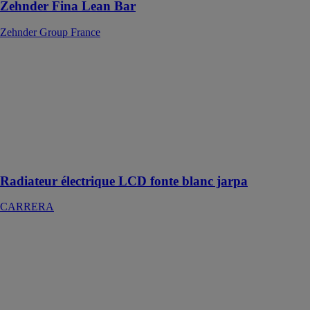
Zehnder Fina Lean Bar
Zehnder Group France
Radiateur
électrique LCD
fonte blanc
jarpa
CARRERA
Radiateur à
Inertie fonte en
verre 1000W
Radiateur électrique LCD fonte blanc jarpa
CARRERA
Radiateur
électrique LCD
céramique
blanc mobile
CARRERA
Radiateur