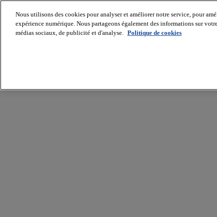
Nous utilisons des cookies pour analyser et améliorer notre service, pour améli
expérience numérique. Nous partageons également des informations sur votre u
médias sociaux, de publicité et d'analyse.
Politique de cookies
Batiradio
Articles
&
expertises
Construction
Tech,
IT,
start-
up
Génie
climatique
Gros
œuvre,
structure
et
enveloppe
Hors
site