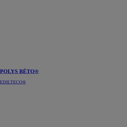
Le granulat
POLYS
BÉTO®
remplace
totalement ou
partiellement le
sable et le
gravier, idéal
pour élaborer
des variétés de
formules de
chapes
POLYS BÉTO®
EDILTECO®
La Chape
XXs®
EDILTECO®
Légère et fibrée
à base de billes
de polystyrène