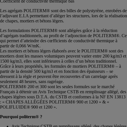
Coefficient de conductivité thermique bas
Les agrégats POLITERM® sont des billes de polystyrène, enrobées de
l’adjuvant E.I.A permettant d’alléger les structures, lors de la réalisation
de chapes, mortiers et bétons légers.
Les formulations POLITERM® sont allégées grâce à la réduction
d’agrégats traditionnels, au profit de l’adjonction de POLITERM®. Ce
qui permet d’atteindre des cœfficients de conductivité thermique à
partir de 0,066 W/mK.
Les mortiers et bétons légers élaborés avec le POLITERM® sont des
mortiers dont les masses volumiques peuvent varier entre 200 kg/m3 et
1500 kg/m3, elles sont inférieures à celles d’un béton traditionnel.
Grâce à leurs propriétés, les formules de mortiers POLITERM® – à
partir de la densité 500 kg/m3 et en fonction des épaisseurs – se
dressent à la règle et peuvent être recouvertes d’un carrelage après
seulement 48 heures, sans ragréage.
POLITERM® 200 et 300 sont les seules formules sur le marché
Français à détenir un Avis Technique CSTB en remplissage allégé, des
chapes légères sous D.T.A. du CSTB et conformes à la NF EN 13813
: « CHAPES ALLÉGÉES POLITERM® 900 et 1200 » & «
POLIFLUIDE® 900 et 1200 ».
Pourquoi politerm® ?
Avis Technique CSTB en remplissage allégé, des chapes légères