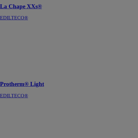
La Chape XXs®
EDILTECO®
Protherm®
Light
EDILTECO®
Enduit à
projeter de
protection
contre le feu
des structures
Protherm® Light
EDILTECO®
XXLight®
EDILTECO®
Mortier léger
fibré, prêt à
l'emploi 300