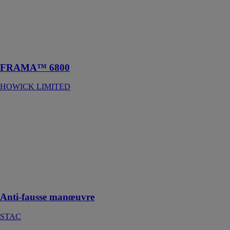
fabrication de
solives de
plancher
métallique
(jusqu’à
2.5mm)
FRAMA™ 6800
HOWICK LIMITED
Anti-fausse
manœuvre
STAC
Fermeture
multipoint à
système anti
fausse
manœuvre
Anti-fausse manœuvre
STAC