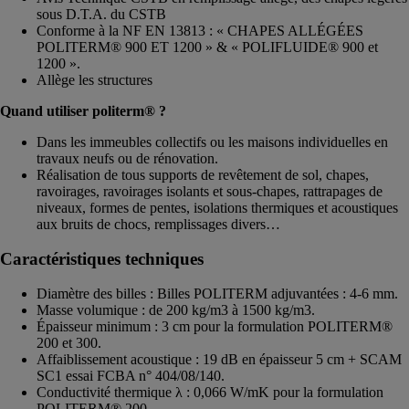
sous D.T.A. du CSTB
Conforme à la NF EN 13813 : « CHAPES ALLÉGÉES
POLITERM® 900 ET 1200 » & « POLIFLUIDE® 900 et
1200 ».
Allège les structures
Quand utiliser politerm® ?
Dans les immeubles collectifs ou les maisons individuelles en
travaux neufs ou de rénovation.
Réalisation de tous supports de revêtement de sol, chapes,
ravoirages, ravoirages isolants et sous-chapes, rattrapages de
niveaux, formes de pentes, isolations thermiques et acoustiques
aux bruits de chocs, remplissages divers…
Caractéristiques techniques
Diamètre des billes : Billes POLITERM adjuvantées : 4-6 mm.
Masse volumique : de 200 kg/m3 à 1500 kg/m3.
Épaisseur minimum : 3 cm pour la formulation POLITERM®
200 et 300.
Affaiblissement acoustique : 19 dB en épaisseur 5 cm + SCAM
SC1 essai FCBA n° 404/08/140.
Conductivité thermique λ : 0,066 W/mK pour la formulation
POLITERM® 200.