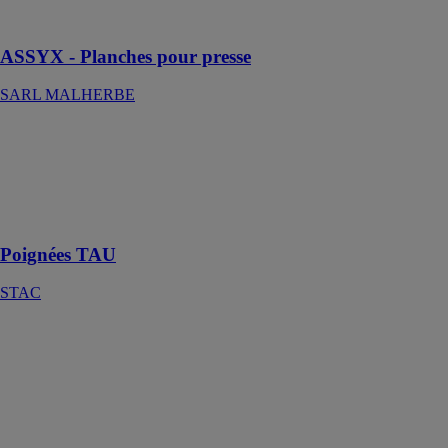
matériaux
ASSYX - Planches pour presse
SARL MALHERBE
Poignées TAU
STAC
Les poignées à
lignes
minimalistes
Poignées TAU
STAC
FRAMA™
6800
HOWICK
LIMITED
Profileuse
dédiée à la