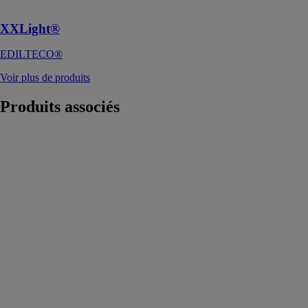
kg/m3
XXLight®
EDILTECO®
Voir plus de produits
Produits
associés
ASSYX -
Planches pour
presse
SARL
MALHERBE
Le panneau
Assyx répond
pleinement aux
exigences de la
fabrication de
produits en
béton grâce à
une association
unique de