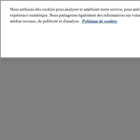
Nous utilisons des cookies pour analyser et améliorer notre service, pour améli
expérience numérique. Nous partageons également des informations sur votre u
médias sociaux, de publicité et d'analyse.
Politique de cookies
Batiradio
Articles
&
expertises
Construction
Tech,
IT,
start-
up
Génie
climatique
Gros
œuvre,
structure
et
enveloppe
Hors
site