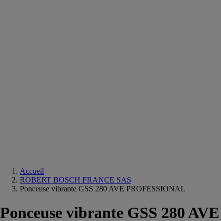
Equipements
salle
de
bain
Douche
Matériaux
salle
de
bain
Meuble
salle
de
bain
Robinetterie
Techniques
sanitaires
Accueil
ROBERT BOSCH FRANCE SAS
Ponceuse vibrante GSS 280 AVE PROFESSIONAL
Ponceuse vibrante GSS 280 AVE