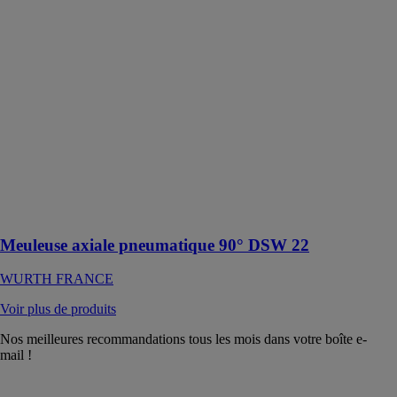
90° DSW 22
WURTH
FRANCE
Meuleuse
axiale pratique
avec variateur
de vitesse et
poignée avec
revêtement
caoutchouc
pour protéger
des vibrations
et du froid
Meuleuse axiale pneumatique 90° DSW 22
WURTH FRANCE
Voir plus de produits
Nos meilleures recommandations tous les mois dans votre boîte e-
mail !