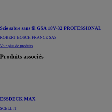
des plastiques,
des bois
composites et
des matériaux
isolants
Scie sabre sans fil GSA 18V-32 PROFESSIONAL
ROBERT BOSCH FRANCE SAS
Voir plus de produits
Produits
associés
ESSDECK
MAX
SCELL IT
La vis terrasse
à toute épreuve
ESSDECK MAX
SCELL IT