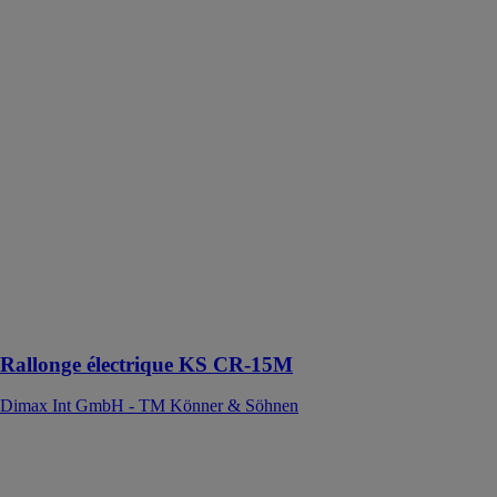
électrique KS
CR-15M
Dimax Int
GmbH - TM
Könner &
Söhnen
Rallonge
électrique KS
CR-15M,
adaptée aux
chantiers de
construction, à
l'agriculture et
aux
environnements
à forte humidité
Rallonge électrique KS CR-15M
Dimax Int GmbH - TM Könner & Söhnen
Meuleuse
axiale
pneumatique