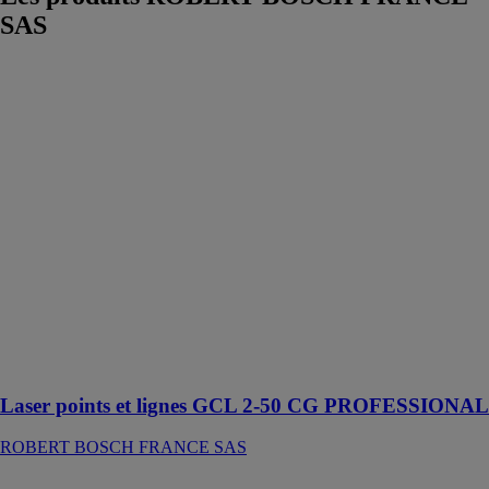
SAS
Laser points et
lignes GCL 2-
50 CG
PROFESSIONAL
ROBERT
BOSCH
FRANCE SAS
Ce laser
combiné est
conçu pour
effectuer des
alignements
horizontaux et
verticaux sur
quasiment 360°
Laser points et lignes GCL 2-50 CG PROFESSIONAL
ROBERT BOSCH FRANCE SAS
Meuleuse