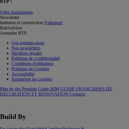
BTP !
Offre fournisseurs
Newsletter
batiment et construction
S'abonner
BatiAdvisor
Annuaire BTP
Qui sommes-nous
Nos newsletters
Mentions légales
Politique de confidentialité
Conditions d'utilisation
Politique de Cookies
Accessibilité
Paramétrer les cookies
Plan de site Produits
Guide BIM
GUIDE FRANCHISES DE
DECORATION ET RENOVATION
Contacts
Build By
En savoir plus
|
Actualités
|
Carrières
|
Inclusion &