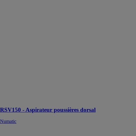
RSV150 -
Aspirateur
poussières
dorsal
Numatic
L'aspirateur
poussières
dorsal a été
conçu pour
faciliter le
nettoyage dans
divers
environnements,
y compris les
endroits
difficiles
d'accès
RSV150 - Aspirateur poussières dorsal
Numatic
Rallonge