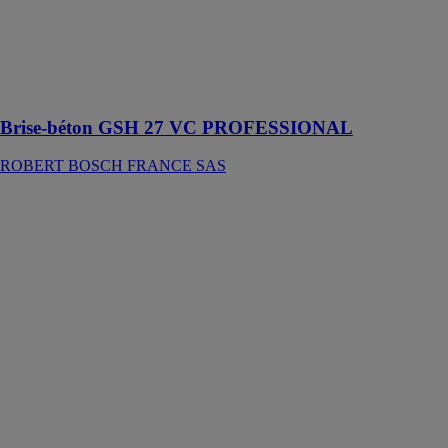
idéal pour le
fractionnement
et la destruction
de béton et de
roches
Brise-béton GSH 27 VC PROFESSIONAL
ROBERT BOSCH FRANCE SAS
Scie sabre sans
fil GSA 18V-
32
PROFESSIONAL
ROBERT
BOSCH
FRANCE SAS
La GSA 18V-
32 Professional
est parfaite
pour la
découpe du
bois, du métal,