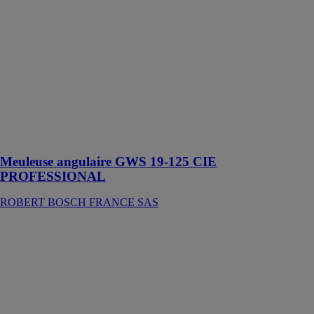
angulaire GWS
19-125 CIE
PROFESSIONAL
ROBERT
BOSCH
FRANCE SAS
Cet outil est
conçu pour le
meulage du
métal
Meuleuse angulaire GWS 19-125 CIE
PROFESSIONAL
ROBERT BOSCH FRANCE SAS
Brise-béton
GSH 27 VC
PROFESSIONAL
ROBERT
BOSCH
FRANCE SAS
Cet outil est