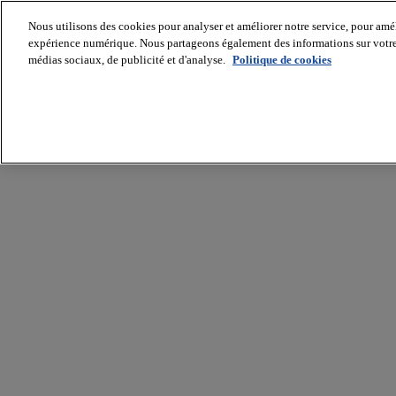
Nous utilisons des cookies pour analyser et améliorer notre service, pour améli
expérience numérique. Nous partageons également des informations sur votre u
médias sociaux, de publicité et d'analyse.
Politique de cookies
Batiradio
Articles
&
expertises
Construction
Tech,
IT,
start-
up
Génie
climatique
Gros
œuvre,
structure
et
enveloppe
Hors
site