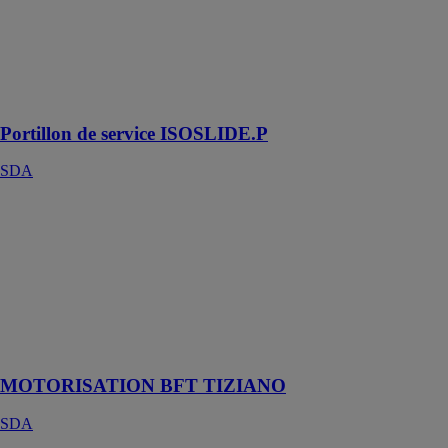
SDA
Un nouveau
portillon
étanche et
robuste
Portillon de service ISOSLIDE.P
SDA
MOTORISATION
BFT TIZIANO
SDA
Le moteur de
choix pour
l’ensemble de
la gamme First
de SDA
MOTORISATION BFT TIZIANO
SDA