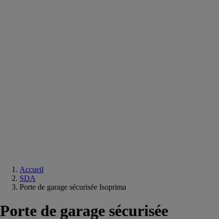
Equipements
salle
de
bain
Douche
Matériaux
salle
de
bain
Meuble
salle
de
bain
Robinetterie
Techniques
sanitaires
Accueil
SDA
Porte de garage sécurisée Isoprima
Porte de garage sécurisée