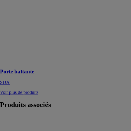
Porte battante
SDA
La porte de
garage battante
peut s’ouvrir
soit à la
française ou à
l’anglaise selon
les
configurations
requises
Porte battante
SDA
Voir plus de produits
Produits
associés
WIN-SLIDE
MANTION