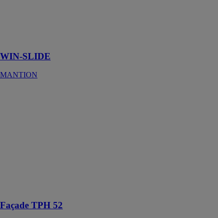
Système pour
volets
coulissants
WIN-SLIDE :
rail simple
WIN-SLIDE
MANTION
Façade TPH 52
CORTIZO
La vaste
gamme de ces
profilés et leurs
fixations
mécaniques
permettent
l'exécution de
tout type de
façade
Façade TPH 52