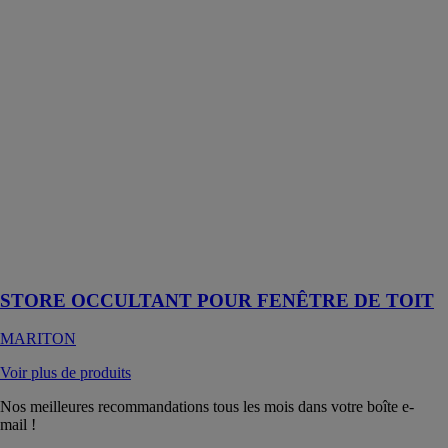
FENÊTRE DE
TOIT
MARITON
Grâce au store
fenêtre de toit
occultant, vous
pourrez obtenir
un
assombrissement
total ou partiel
de la pièce en
le positionnant
à la hauteur
souhaitée
STORE OCCULTANT POUR FENÊTRE DE TOIT
MARITON
Voir plus de produits
Nos meilleures recommandations tous les mois dans votre boîte e-
mail !