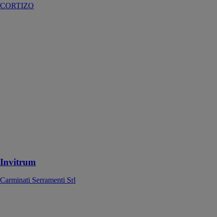
CORTIZO
Invitrum
Carminati
Serramenti Srl
L'Invitrum est
un système de
fenêtre
moderne
combinant le
verre et le bois
ou l'aluminium
pour créer une
structure
élégante et
minimaliste
Invitrum
Carminati Serramenti Srl
STORE
OCCULTANT
POUR