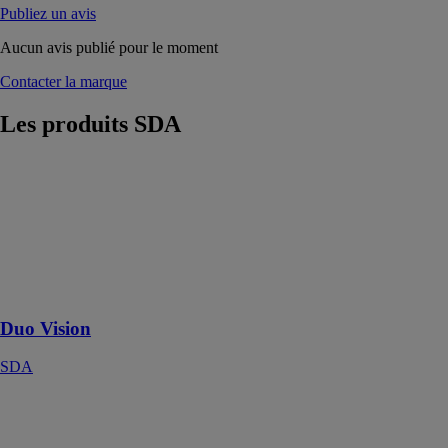
Publiez un avis
Aucun avis publié pour le moment
Contacter la marque
Les produits
SDA
Duo Vision
SDA
Notre
automatisme de
porte de garage
nouvelle
génération
Duo Vision
SDA
Portillon de
service
ISOSLIDE.P