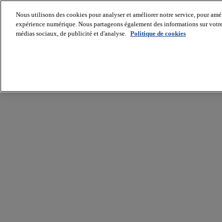
Nous utilisons des cookies pour analyser et améliorer notre service, pour améli
expérience numérique. Nous partageons également des informations sur votre u
médias sociaux, de publicité et d'analyse.
Politique de cookies
Batiradio
Articles
&
expertises
Construction
Tech,
IT,
start-
up
Génie
climatique
Gros
œuvre,
structure
et
enveloppe
Hors
site