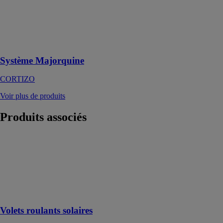
volets
persiennes
battantes à
lames fixes ou
orientables
Système Majorquine
CORTIZO
Voir plus de produits
Produits
associés
Volets roulants
solaires
SWAO
Volet roulant à
motorisation
solaire
Volets roulants solaires