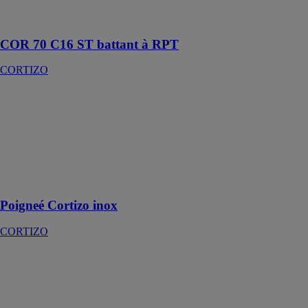
de 70 mm de
profondeur
COR 70 C16 ST battant à RPT
CORTIZO
Poigneé
Cortizo inox
CORTIZO
Poignée de
fenêtre en inox
pour ouvertures
battantes
Poigneé Cortizo inox
CORTIZO
Système
Majorquine
CORTIZO
Système de