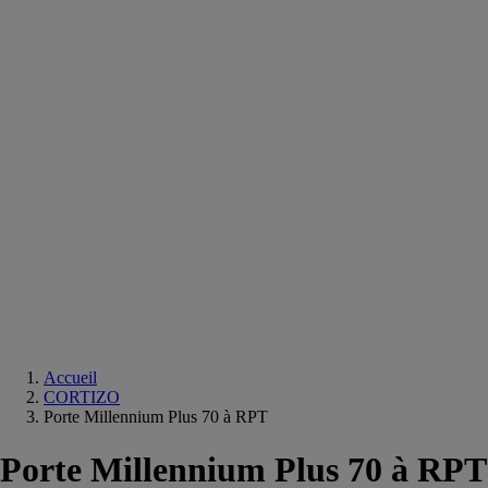
Equipements
salle
de
bain
Douche
Matériaux
salle
de
bain
Meuble
salle
de
bain
Robinetterie
Techniques
sanitaires
Accueil
CORTIZO
Porte Millennium Plus 70 à RPT
Porte Millennium Plus 70 à RPT