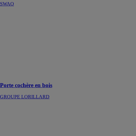
SWAO
Porte cochère
en bois
GROUPE
LORILLARD
Une porte qui
permettait
autrefois le
passage des
cochers dans la
cour d’un
immeuble
Porte cochère en bois
GROUPE LORILLARD
Coolscreen 8
Led - Screen
extérieur avec
éclairage
HAROL