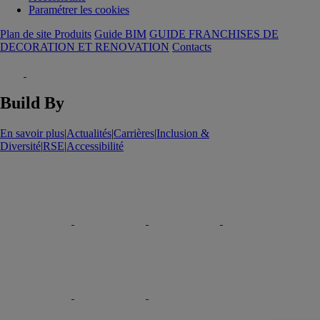
Paramétrer les cookies
Plan de site Produits
Guide BIM
GUIDE FRANCHISES DE
DECORATION ET RENOVATION
Contacts
Build By
En savoir plus
|
Actualités
|
Carrières
|
Inclusion &
Diversité
|
RSE
|
Accessibilité