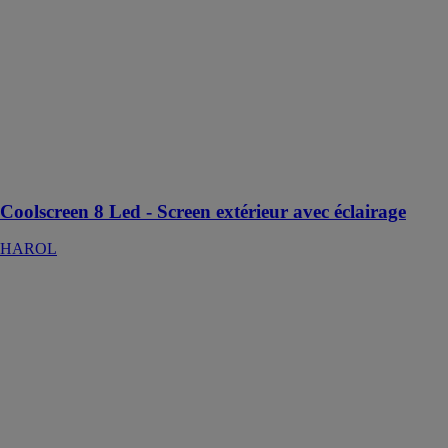
Le
Coolscreen 8
est efficace
contre les
insectes, mais il
est aussi
exceptionnellement
résistant contre
les fortes
rafales de vent
Coolscreen 8 Led - Screen extérieur avec éclairage
HAROL
Poignée
XENO
AXALYS SAS
XENO est une
poignée qui
allie
l’innovation et
l’esthétisme