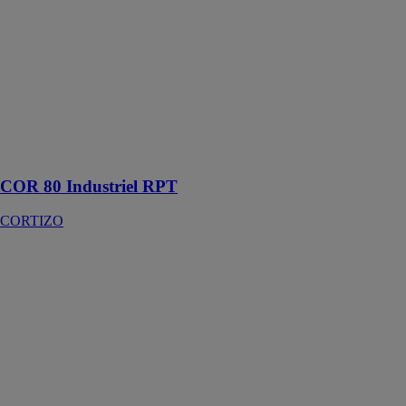
Avec une
profondeur de
dormant de 80
mm, la série
COR 80
Industriel
répond aux
exigences
climatiques les
plus sévères
COR 80 Industriel RPT
CORTIZO
COR 70 C16
ST battant à
RPT
CORTIZO
Système de
fenêtre à
ouverture
battante de
canal 16 mm et