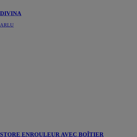
d'ouverture
DIVINA
ARLU
STORE
ENROULEUR
AVEC
BOÎTIER
ROLLOMAX
BOÎTIER
MARITON
Ce store
enrouleur avec
boîtier à
grandes
dimensions est
idéal pour vos
surfaces vitrées
nécessitant de
grands stores
STORE ENROULEUR AVEC BOÎTIER