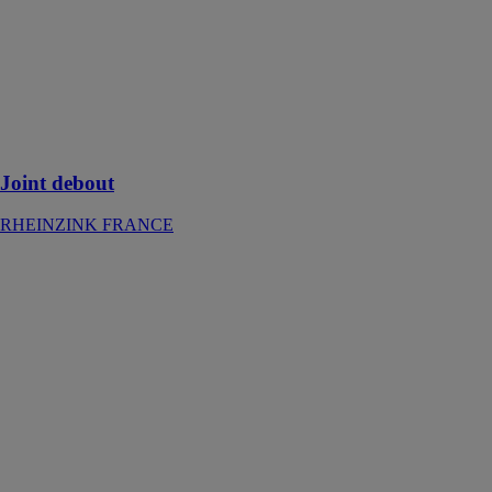
Le joint debout
de
RHEINZINK :
Résultats
optimaux pour
des toits en
pente
Joint debout
RHEINZINK FRANCE
DIVINA
ARLU
Avec les parois
vitrées du
concept Divina,
les espaces
peuvent
facilement être
séparés, sans
perte de
luminosité ni