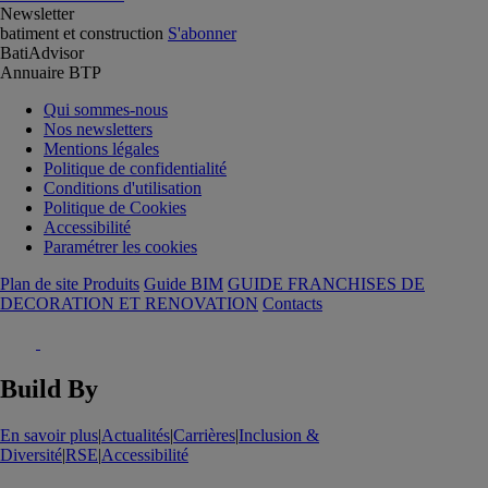
Newsletter
batiment et construction
S'abonner
BatiAdvisor
Annuaire BTP
Qui sommes-nous
Nos newsletters
Mentions légales
Politique de confidentialité
Conditions d'utilisation
Politique de Cookies
Accessibilité
Paramétrer les cookies
Plan de site Produits
Guide BIM
GUIDE FRANCHISES DE
DECORATION ET RENOVATION
Contacts
Build By
En savoir plus
|
Actualités
|
Carrières
|
Inclusion &
Diversité
|
RSE
|
Accessibilité