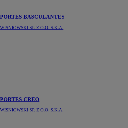
basculantes
wiśniowski
PORTES BASCULANTES
WISNIOWSKI SP. Z O.O. S.K.A.
PORTES
CREO
WISNIOWSKI
SP. Z O.O.
S.K.A.
Porte en
aluminium
CREO avec
panneau bi-
affleurant
PORTES CREO
WISNIOWSKI SP. Z O.O. S.K.A.
Portes en
profilés en acier