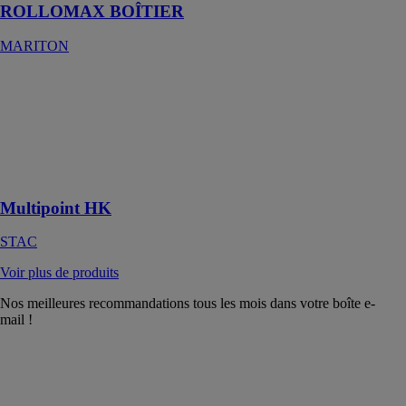
ROLLOMAX BOÎTIER
MARITON
Multipoint HK
STAC
Crochets de
fermeture pour
dormants
rainurés
Multipoint HK
STAC
Voir plus de produits
Nos meilleures recommandations tous les mois dans votre boîte e-
mail !