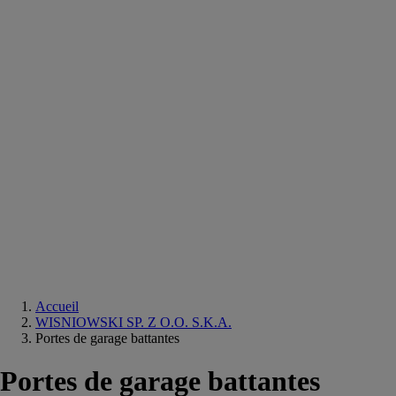
Equipements
salle
de
bain
Douche
Matériaux
salle
de
bain
Meuble
salle
de
bain
Robinetterie
Techniques
sanitaires
Accueil
WISNIOWSKI SP. Z O.O. S.K.A.
Portes de garage battantes
Portes de garage battantes