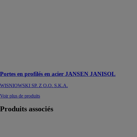
JANSEN
JANISOL
WISNIOWSKI
SP. Z O.O.
S.K.A.
S’ouvrant à
l'extérieur ou à
l'intérieur, avec
éclairage latéral
ou imposte
supérieure
Portes en profilés en acier JANSEN JANISOL
WISNIOWSKI SP. Z O.O. S.K.A.
Voir plus de produits
Produits
associés
Joint debout
RHEINZINK
FRANCE