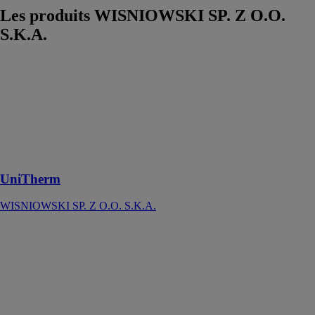
Les produits
WISNIOWSKI SP. Z O.O.
S.K.A.
UniTherm
WISNIOWSKI
SP. Z O.O.
S.K.A.
Une porte de
garage super
chaude
UniTherm
WISNIOWSKI SP. Z O.O. S.K.A.
PORTES
BASCULANTES
WISNIOWSKI
SP. Z O.O.
S.K.A.
Portes