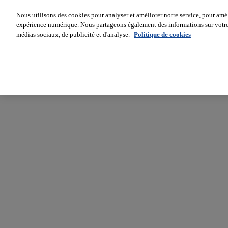
Nous utilisons des cookies pour analyser et améliorer notre service, pour améli
expérience numérique. Nous partageons également des informations sur votre u
médias sociaux, de publicité et d'analyse.
Politique de cookies
Batiradio
Articles
&
expertises
Construction
Tech,
IT,
start-
up
Génie
climatique
Gros
œuvre,
structure
et
enveloppe
Hors
site