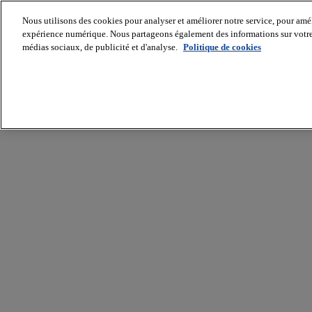
Nous utilisons des cookies pour analyser et améliorer notre service, pour améli
expérience numérique. Nous partageons également des informations sur votre u
médias sociaux, de publicité et d'analyse.
Politique de cookies
Batiradio
Articles
&
expertises
Construction
Tech,
IT,
start-
up
Génie
climatique
Gros
œuvre,
structure
et
enveloppe
Hors
site