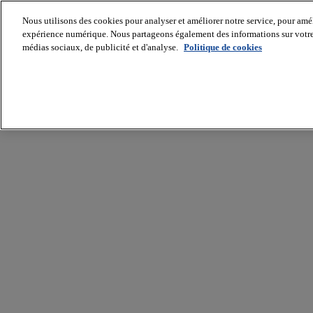
Nous utilisons des cookies pour analyser et améliorer notre service, pour améli
expérience numérique. Nous partageons également des informations sur votre u
médias sociaux, de publicité et d'analyse.
Politique de cookies
Batiradio
Articles
&
expertises
Construction
Tech,
IT,
start-
up
Génie
climatique
Gros
œuvre,
structure
et
enveloppe
Hors
site