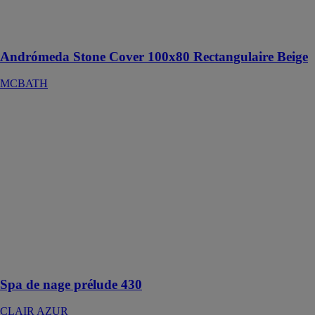
la salle de bains
et les différents
designs
Andrómeda Stone Cover 100x80 Rectangulaire Beige
MCBATH
Spa de nage
prélude 430
CLAIR AZUR
Ce spa de nage
extérieur en
émaux peut être
utilisé toute
l’année grâce à
sa parfaite
isolation et son
volume d’eau
réduit
Spa de nage prélude 430
CLAIR AZUR