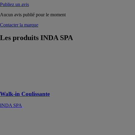
Publiez un avis
Aucun avis publié pour le moment
Contacter la marque
Les produits
INDA SPA
Walk-in
Coulissante
INDA SPA
L'union entre la
fonction et
l'esthétique
Walk-in Coulissante
INDA SPA
Tivoli
INDA SPA
Un modèle au