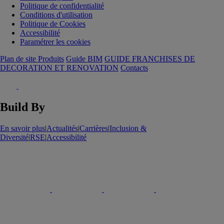
Politique de confidentialité
Conditions d'utilisation
Politique de Cookies
Accessibilité
Paramétrer les cookies
Plan de site Produits
Guide BIM
GUIDE FRANCHISES DE
DECORATION ET RENOVATION
Contacts
Build By
En savoir plus
|
Actualités
|
Carrières
|
Inclusion &
Diversité
|
RSE
|
Accessibilité