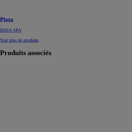
esthétique
incomparable
Plaza
INDA SPA
Voir plus de produits
Produits
associés
Andrómeda
Stone Cover
100x80
Rectangulaire
Beige
MCBATH
Le receveur de
douche
Andromeda
Stone Cover
s’adapte à tous
les espaces de