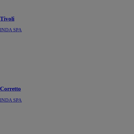
style
contemporain
Tivoli
INDA SPA
Corretto
INDA SPA
Un design
essentiel avec
un haut niveau
de
personnalisation
Corretto
INDA SPA
Plaza
INDA SPA
Un meuble
d’une pureté