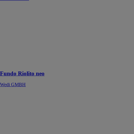
Fundo Riolito
neo
Wedi GMBH
Le nouveau
wedi Fundo
Riolito neo -
De petites
modifications,
de grands
avantages
Fundo Riolito neo
Wedi GMBH
ELAX
CLASSIC
SYSTEM
FIORA BATH
COLLECTIONS
SL
Un receveur de