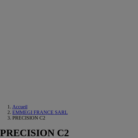
Equipements
salle
de
bain
Douche
Matériaux
salle
de
bain
Meuble
salle
de
bain
Robinetterie
Techniques
sanitaires
Accueil
EMMEGI FRANCE SARL
PRECISION C2
PRECISION C2