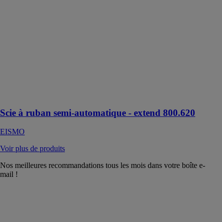
semi-
automatique -
extend 800.620
EISMO
Scie à ruban
semi-
automatique
pour coupes
droites à 90°
uniquement
Scie à ruban semi-automatique - extend 800.620
EISMO
Voir plus de produits
Nos meilleures recommandations tous les mois dans votre boîte e-
mail !