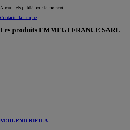
Aucun avis publié pour le moment
Contacter la marque
Les produits
EMMEGI FRANCE SARL
MOD-END
RIFILA
EMMEGI
FRANCE
SARL
MOD-END
RIFILA est une
ébarbeuse pour
cadres en PVC
à deux axes
contrôlés avec
un cycle semi-
automatique
MOD-END RIFILA