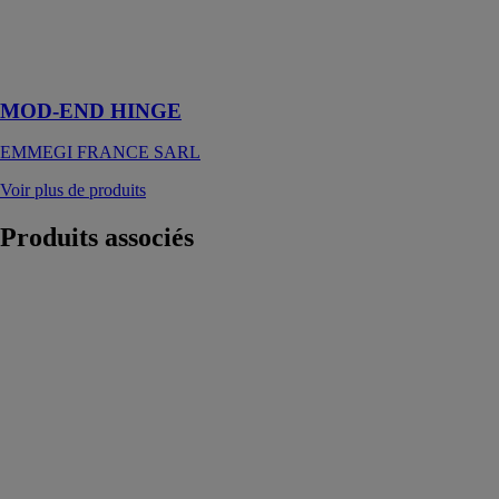
les cadres
châssis, avec
un axe contrôlé
électroniquement
MOD-END HINGE
EMMEGI FRANCE SARL
Voir plus de produits
Produits
associés
Machine pour
traverses
verticale EMV
GRAF
SYNERGY
Unité de coupe
multiple
automatique à
commande
numérique avec