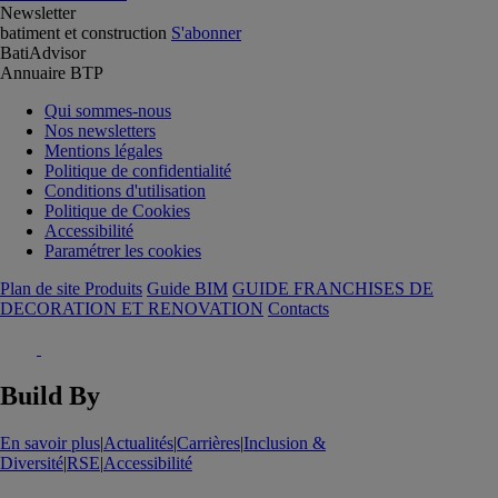
Newsletter
batiment et construction
S'abonner
BatiAdvisor
Annuaire BTP
Qui sommes-nous
Nos newsletters
Mentions légales
Politique de confidentialité
Conditions d'utilisation
Politique de Cookies
Accessibilité
Paramétrer les cookies
Plan de site Produits
Guide BIM
GUIDE FRANCHISES DE
DECORATION ET RENOVATION
Contacts
Build By
En savoir plus
|
Actualités
|
Carrières
|
Inclusion &
Diversité
|
RSE
|
Accessibilité