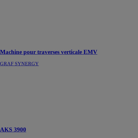
4 axes
contrôlés
conçue pour
façonner les
extrémités des
traverses et des
montants en
PVC
Machine pour traverses verticale EMV
GRAF SYNERGY
AKS 3900
MES -
MACHINES
EQUIPEMENTS
SERVICE -
SAR
Soudeuse à
deux têtes
AKS 3900