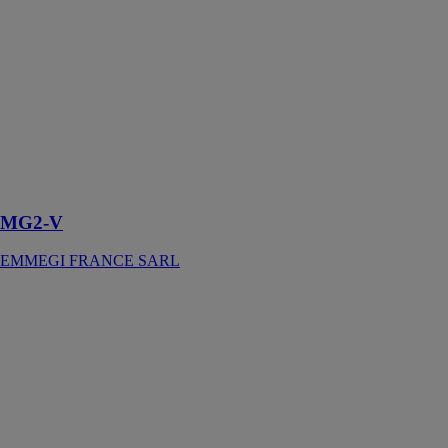
SARL
Système
d’aspiration des
riblons
d’aluminium,
acier et PVC
des unités
d’usinage, pour
le nettoyage de
la machine
MG2-V
EMMEGI FRANCE SARL
MOD-END
HINGE
EMMEGI
FRANCE
SARL
Perceuse pour
percer des trous
charnières sur