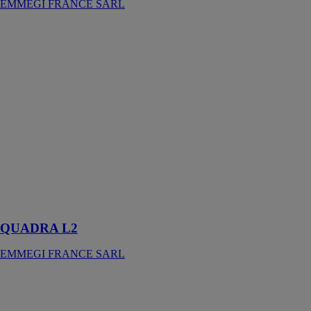
EMMEGI FRANCE SARL
QUADRA L2
EMMEGI
FRANCE
SARL
QUADRA L2
se compose
d’un magasin
automatique et
d’un système
d’alimentation
par poussée
pour profilés de
7500 mm
maximum
QUADRA L2
EMMEGI FRANCE SARL
MG2-V
EMMEGI
FRANCE