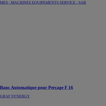
MES - MACHINES EQUIPEMENTS SERVICE - SAR
Banc
Automatique
pour Perçage F
16
GRAF
SYNERGY
Banc
automatique
consacré au
perçage pour
les charnières
sur des châssis
en Pvc de
n'importe
quelle
dimension
Banc Automatique pour Perçage F 16
GRAF SYNERGY
Scie à ruban