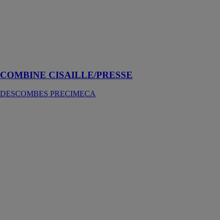
cisaillage et
pliage sur une
même machine
à commande
numérique 2
axes fabriquée
en FRANCE
COMBINE CISAILLE/PRESSE
DESCOMBES PRECIMECA
PLIEUSE A
SERRAGE
HYDRAULIQUE
TYPE
TABLIER
MONTANT
DESCOMBES
PRECIMECA
DESCOMBES
PRECIMECA
peut vous
proposer des