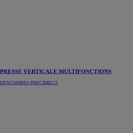
PRESSE
VERTICALE
MULTIFONCTIONS
DESCOMBES
PRECIMECA
Machine
fabriquée selon
besoin
PUISSANCE
30 à 200
TONNES
PRESSE VERTICALE MULTIFONCTIONS
DESCOMBES PRECIMECA
COMBINE
CISAILLE/PRESSE
DESCOMBES
PRECIMECA
Machine BI
FONCTIONS
ou COMBI