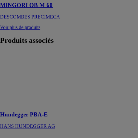
MINGORI OB M 60
DESCOMBES PRECIMECA
Voir plus de produits
Produits
associés
Hundegger
PBA-E
HANS
HUNDEGGER
AG
Usinage
complet du
contreplaqué et
du lamellé-collé
Hundegger PBA-E
HANS HUNDEGGER AG
Découpe laser