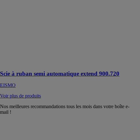
Scie à ruban
semi
automatique
extend 900.720
EISMO
Scie à ruban
semi
automatique
pour coupes
droites à 90°
uniquement
Scie à ruban semi automatique extend 900.720
EISMO
Voir plus de produits
Nos meilleures recommandations tous les mois dans votre boîte e-
mail !