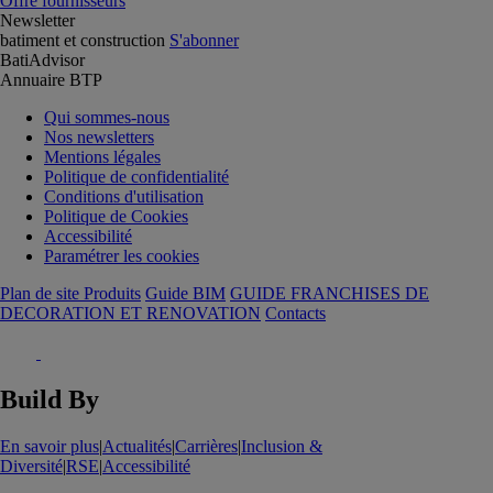
Offre fournisseurs
Newsletter
batiment et construction
S'abonner
BatiAdvisor
Annuaire BTP
Qui sommes-nous
Nos newsletters
Mentions légales
Politique de confidentialité
Conditions d'utilisation
Politique de Cookies
Accessibilité
Paramétrer les cookies
Plan de site Produits
Guide BIM
GUIDE FRANCHISES DE
DECORATION ET RENOVATION
Contacts
Build By
En savoir plus
|
Actualités
|
Carrières
|
Inclusion &
Diversité
|
RSE
|
Accessibilité