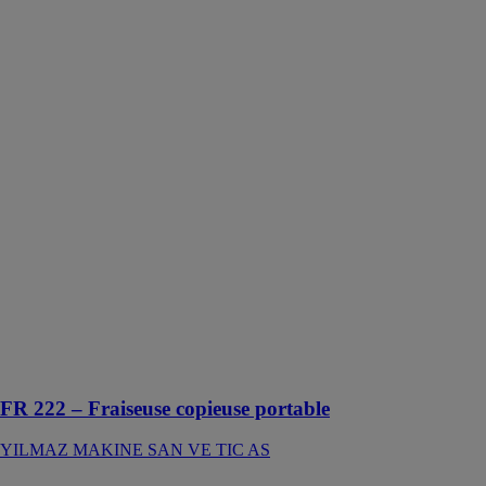
FR 222 –
Fraiseuse
copieuse
portable
YILMAZ
MAKINE
SAN VE TIC
AS
Utilisée pour
plusieurs
opérations
telles que le
fraisage et le
perçage des
trous
d’emplacement
de poignée, de
barillets, ...
FR 222 – Fraiseuse copieuse portable
YILMAZ MAKINE SAN VE TIC AS