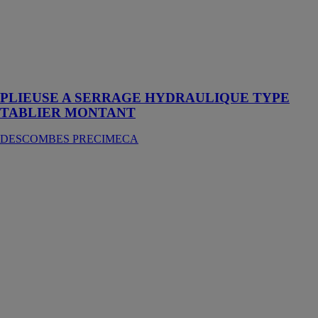
Plieuses type
SH à tablier
rotatif de
capacité
2000x4mm à
4000x3mm
PLIEUSE A SERRAGE HYDRAULIQUE TYPE
TABLIER MONTANT
DESCOMBES PRECIMECA
MINGORI OB
M 60
DESCOMBES
PRECIMECA
Cette machine
est tout
simplement la
version
motorisé de la
très connue OB
30 MINGORI