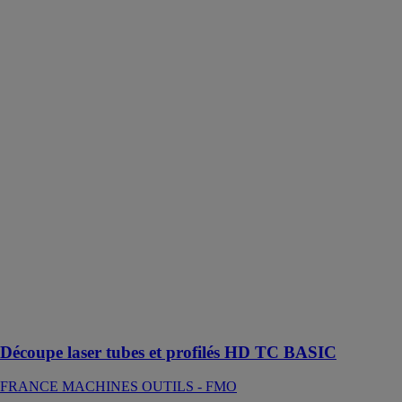
tubes et profilés
HD TC
BASIC
FRANCE
MACHINES
OUTILS -
FMO
HD TC Basic
permet aux
consommateurs
réguliers de
sous-traitance
en petit volume
de devenir
autonome et de
répondre aux
sollicitations
clients dans les
meilleurs délais
Découpe laser tubes et profilés HD TC BASIC
FRANCE MACHINES OUTILS - FMO