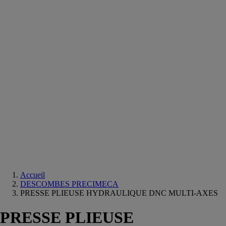
Equipements
salle
de
bain
Douche
Matériaux
salle
de
bain
Meuble
salle
de
bain
Robinetterie
Techniques
sanitaires
Accueil
DESCOMBES PRECIMECA
PRESSE PLIEUSE HYDRAULIQUE DNC MULTI-AXES
PRESSE PLIEUSE