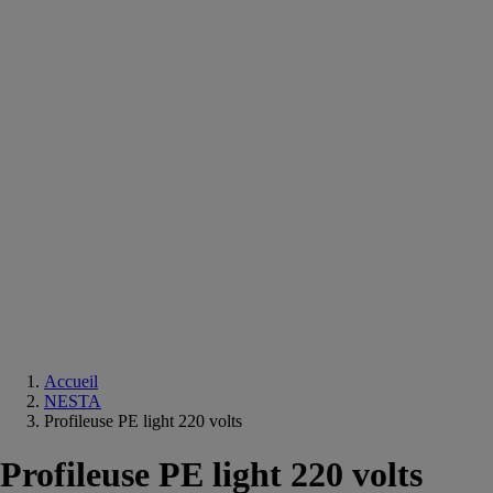
Equipements
salle
de
bain
Douche
Matériaux
salle
de
bain
Meuble
salle
de
bain
Robinetterie
Techniques
sanitaires
Accueil
NESTA
Profileuse PE light 220 volts
Profileuse PE light 220 volts