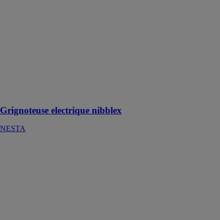
nibblex
NESTA
Grignoteuse
électrique
adaptable sur
perceuse pour
toute surface
plane, ondulée,
métallique et
PVC
Grignoteuse electrique nibblex
NESTA
Alsan flashing
seau plastique
en 5 kg
NESTA
La résine Alsan
flashing est
employée sur
l'ensemble des