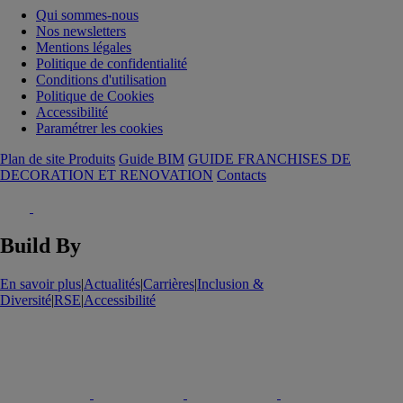
Qui sommes-nous
Nos newsletters
Mentions légales
Politique de confidentialité
Conditions d'utilisation
Politique de Cookies
Accessibilité
Paramétrer les cookies
Plan de site Produits
Guide BIM
GUIDE FRANCHISES DE
DECORATION ET RENOVATION
Contacts
Build By
En savoir plus
|
Actualités
|
Carrières
|
Inclusion &
Diversité
|
RSE
|
Accessibilité