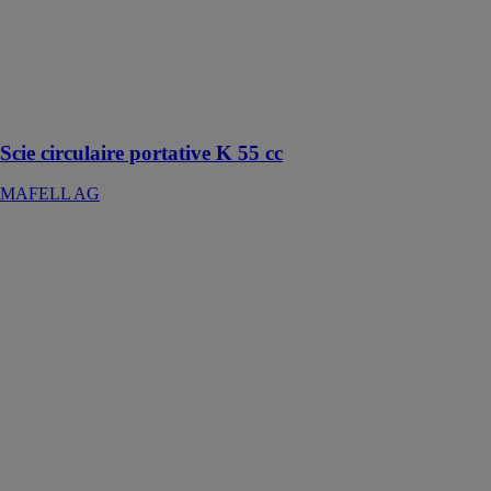
coupes d’une
qualité
exceptionnelle
jusqu’à une
profondeur de
58 millimètres
Scie circulaire portative K 55 cc
MAFELL AG
HDL 400-700
– Système
D’appui
Automatique
de Profilé Sous
Servocommande
YILMAZ
MAKINE
SAN VE TIC
AS
HDL 400-700
est conçu pour
simplifier le