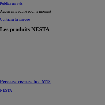
Publiez un avis
Aucun avis publié pour le moment
Contacter la marque
Les produits
NESTA
Perceuse
visseuse fuel
M18
NESTA
Perceuse
visseuse
durable avec
moteur puissant
Perceuse visseuse fuel M18
NESTA
Grignoteuse
electrique