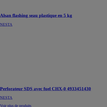
relevés
classiques.
Alsan flashing seau plastique en 5 kg
NESTA
Perforateur
SDS avec fuel
CHX-0
4933451430
NESTA
Perforateur
Anti vibration
très efficace et
idéal pour
bricoler en
toute sincérité
Perforateur SDS avec fuel CHX-0 4933451430
NESTA
Voir plus de produits