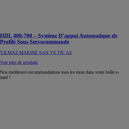
processus de
découpe et
accroître
l’efficacité de
l’opérateur
HDL 400-700 – Système D’appui Automatique de
Profilé Sous Servocommande
YILMAZ MAKINE SAN VE TIC AS
Voir plus de produits
Nos meilleures recommandations tous les mois dans votre boîte e-
mail !