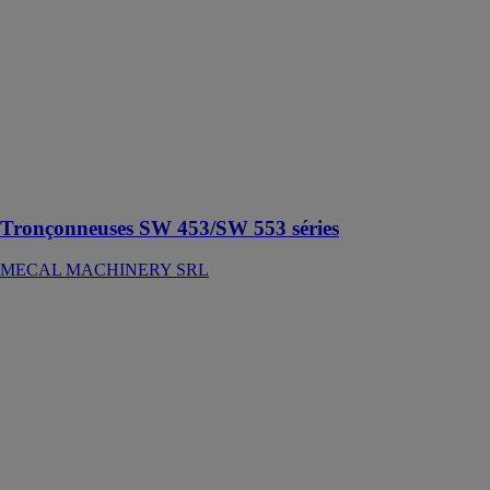
553 séries
MECAL
MACHINERY
SRL
Tronçonneuse
double tête
avec une unité
fixe à gauche et
l'autre mobile
Tronçonneuses SW 453/SW 553 séries
MECAL MACHINERY SRL
Scie circulaire
portative K 55
cc
MAFELL AG
La scie
circulaire
portative K 55
cc permet
d'offrir des