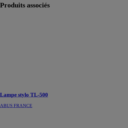
Produits
associés
Lampe stylo
TL-500
ABUS
FRANCE
Notre lampe
stylo TL-500
trouve sa place
dans toutes les
poches de
pantalon et est
idéale pour les
activités de
loisir
Lampe stylo TL-500
ABUS FRANCE
Système de
tronçonnage
diamant DSC-