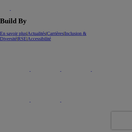
Build By
En savoir plus
|
Actualités
|
Carrières
|
Inclusion &
Diversité
|
RSE
|
Accessibilité