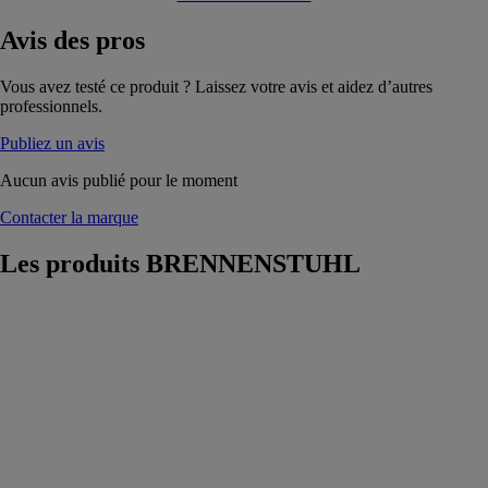
Avis
des pros
Vous avez testé ce produit ? Laissez votre avis et aidez d’autres
professionnels.
Publiez un avis
Aucun avis publié pour le moment
Contacter la marque
Les produits
BRENNENSTUHL
Projecteur LED
extérieur JARO
4060 P avec
détecteur de
mouvements
BRENNENSTUHL
Le Projecteur
LED extérieur
JARO 4060 P