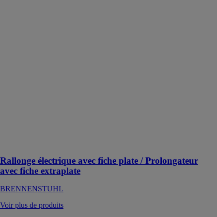
électrique avec
fiche plate /
Prolongateur
avec fiche
extraplate
BRENNENSTUHL
La rallonge
électrique avec
fiche plate
optimise
l'espace et
permet de
brancher des
appareils,
même derrière
un meuble
Rallonge électrique avec fiche plate / Prolongateur
avec fiche extraplate
BRENNENSTUHL
Voir plus de produits