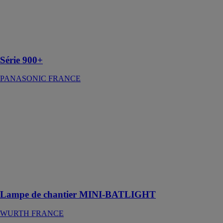
rasage de près,
même sur les
barbes plus
longues et
difficiles
Série 900+
PANASONIC FRANCE
Lampe de
chantier MINI-
BATLIGHT
WURTH
FRANCE
Lampe de
chantier LED
sur batterie
compacte
Lampe de chantier MINI-BATLIGHT
WURTH FRANCE