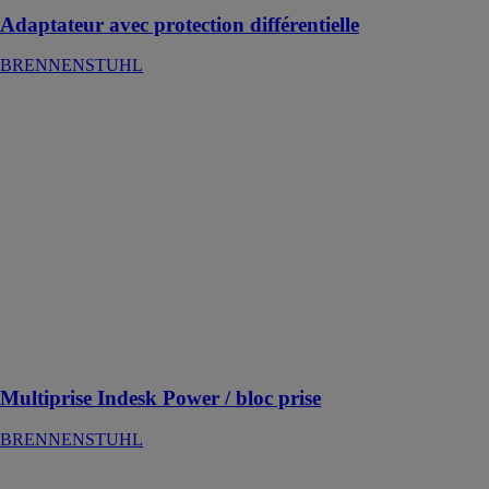
Adaptateur avec protection différentielle
BRENNENSTUHL
Multiprise
Indesk Power /
bloc prise
BRENNENSTUHL
La multiprise
Indesk Power
est un bloc
encastrable et
escamotable,
idéal pour les
bureaux, plans
de travail ou
ateliers
Multiprise Indesk Power / bloc prise
BRENNENSTUHL
Rallonge