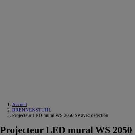
Equipements
salle
de
bain
Douche
Matériaux
salle
de
bain
Meuble
salle
de
bain
Robinetterie
Techniques
sanitaires
Accueil
BRENNENSTUHL
Projecteur LED mural WS 2050 SP avec détection
Projecteur LED mural WS 2050