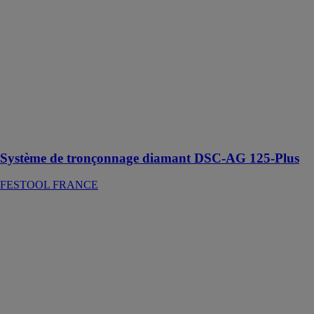
AG 125-Plus
FESTOOL
FRANCE
Un outil
révolutionnaire
pour des
travaux de
tronçonnage
propres, précis
et sûrs
Système de tronçonnage diamant DSC-AG 125-Plus
FESTOOL FRANCE
Série 900+
PANASONIC
FRANCE
Le meilleur
rasoir
Panasonic en
termes de
confort et de