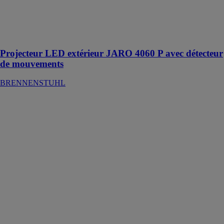
est un spot
LED extérieur
avec détecteur
de mouvements
Projecteur LED extérieur JARO 4060 P avec détecteur
de mouvements
BRENNENSTUHL
Adaptateur
avec protection
différentielle
BRENNENSTUHL
L'adaptateur
différentiel
protège les
appareils et
utilisateurs
contre les chocs
électriques en
cas de fuite de
courant