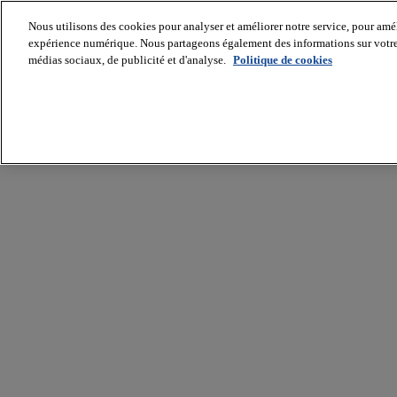
Nous utilisons des cookies pour analyser et améliorer notre service, pour améli
expérience numérique. Nous partageons également des informations sur votre u
médias sociaux, de publicité et d'analyse.
Politique de cookies
Batiradio
Articles
&
expertises
Construction
Tech,
IT,
start-
up
Génie
climatique
Gros
œuvre,
structure
et
enveloppe
Hors
site