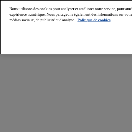
Nous utilisons des cookies pour analyser et améliorer notre service, pour améli
expérience numérique. Nous partageons également des informations sur votre u
médias sociaux, de publicité et d'analyse.
Politique de cookies
Batiradio
Articles
&
expertises
Construction
Tech,
IT,
start-
up
Génie
climatique
Gros
œuvre,
structure
et
enveloppe
Hors
site