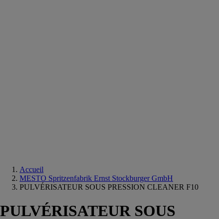
Equipements
salle
de
bain
Douche
Matériaux
salle
de
bain
Meuble
salle
de
bain
Robinetterie
Techniques
sanitaires
Accueil
MESTO Spritzenfabrik Ernst Stockburger GmbH
PULVÉRISATEUR SOUS PRESSION CLEANER F10
PULVÉRISATEUR SOUS