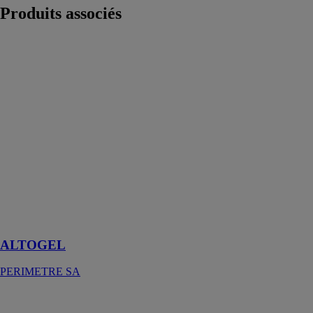
Produits
associés
ALTOGEL
PERIMETRE
SA
ALTOGEL est
un mélange
aqueux de
glycols,
d’inhibiteur de
corrosion et
d’amérisant
destiné à
protéger les
circuits d’eau
contre le gel
ALTOGEL
PERIMETRE SA
WOOD MAX
EXPRESS