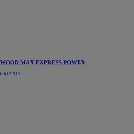
POWER
GRIFFON
Colle à bois
SMP,
extrêmement
forte, rapide,
résistante à
l'eau et
obturante
WOOD MAX EXPRESS POWER
GRIFFON
KT-RN DEUX
LAMES
DR HAHN
GMBH & CO.
KG
Paumelle
cylindrique
pour portes du
domaine privé