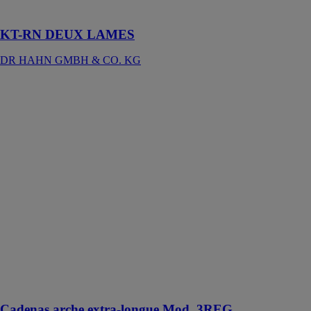
et mandaté
KT-RN DEUX LAMES
DR HAHN GMBH & CO. KG
Cadenas arche
extra-longue
Mod. 3REG
AMIG
Amilibia y De
la Iglesia, S.A.
Ce cadenas
avec clé est une
solution de
sécurité robuste
pour les casiers,
grilles, petits
verrous et
fermetures
nécessitant un
large anse
Cadenas arche extra-longue Mod. 3REG