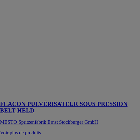
SOUS
PRESSION
BELT HELD
MESTO
Spritzenfabrik
Ernst
Stockburger
GmbH
1,5 l, port à la
ceinture,
flexible spiralé,
tube de
pulvérisation
25 cm, joints
FPM, buse à
cône creux
FLACON PULVÉRISATEUR SOUS PRESSION
BELT HELD
MESTO Spritzenfabrik Ernst Stockburger GmbH
Voir plus de produits