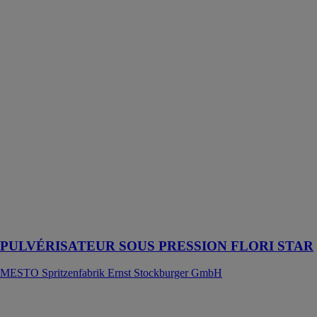
PULVÉRISATEUR
SOUS
PRESSION
FLORI STAR
MESTO
Spritzenfabrik
Ernst
Stockburger
GmbH
5 l, avec cache
de pulvérisation
et lance, joints
NBR, buse à
cône creux,
soupape d'arrêt
ergonomique
PULVÉRISATEUR SOUS PRESSION FLORI STAR
MESTO Spritzenfabrik Ernst Stockburger GmbH
FLACON
PULVÉRISATEUR