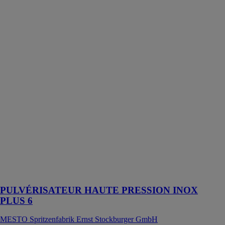
PULVÉRISATEUR
HAUTE
PRESSION
INOX PLUS 6
MESTO
Spritzenfabrik
Ernst
Stockburger
GmbH
6 l, buse à jet
plat, support de
pompe,
couvercle de
trémie, joints
FPM, kit de
pièces de
rechange
équipé
PULVÉRISATEUR HAUTE PRESSION INOX
PLUS 6
MESTO Spritzenfabrik Ernst Stockburger GmbH