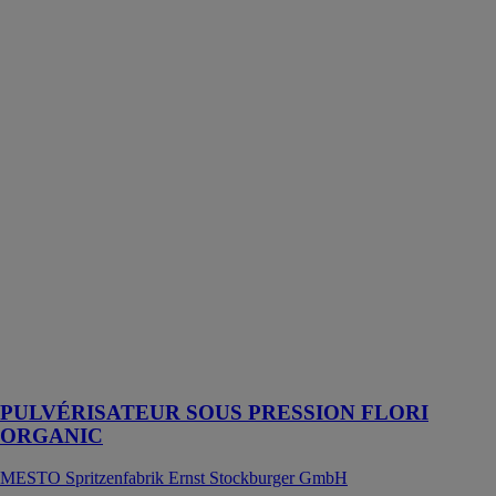
SOUS
PRESSION
FLORI
ORGANIC
MESTO
Spritzenfabrik
Ernst
Stockburger
GmbH
5 l, avec cache
de
pulvérisation,
joints EPDM
pour produits
contenant de
l’acide
acétique, buse à
cône creux
PULVÉRISATEUR SOUS PRESSION FLORI
ORGANIC
MESTO Spritzenfabrik Ernst Stockburger GmbH