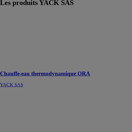
Les produits
YACK SAS
Chauffe-eau
thermodynamique
ORA
YACK SAS
Une conception
innovante pour
des
performances
exceptionnelles
Chauffe-eau thermodynamique ORA
YACK SAS
Q-TON
YACK SAS
Pompe à
chaleur au CO2
combinant
performance
énergétique et