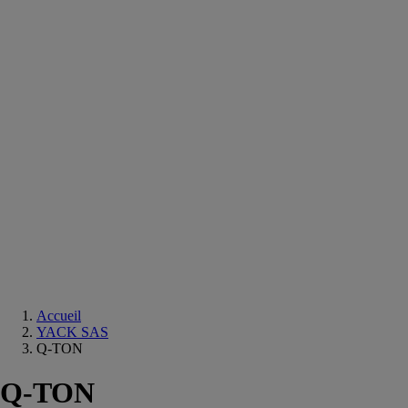
Equipements
salle
de
bain
Douche
Matériaux
salle
de
bain
Meuble
salle
de
bain
Robinetterie
Techniques
sanitaires
Accueil
YACK SAS
Q-TON
Q-TON