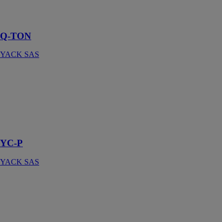
avantage
écologique
Q-TON
YACK SAS
YC-P
YACK SAS
YC-P, armoire
de climatisation
pour salle
technique
YC-P
YACK SAS
AMICHI-S
YACK SAS
Une gamme
complète de