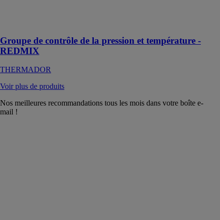
avec anti-retour
et de mitigeur
thermostatique.
Groupe de contrôle de la pression et température -
REDMIX
THERMADOR
Voir plus de produits
Nos meilleures recommandations tous les mois dans votre boîte e-
mail !