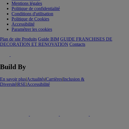
Mentions légales
Politique de confidentialité
Conditions d'utilisation
Politique de Cookies
Accessibilité
Paramétrer les cookies
Plan de site Produits
Guide BIM
GUIDE FRANCHISES DE
DECORATION ET RENOVATION
Contacts
Build By
En savoir plus
|
Actualités
|
Carrières
|
Inclusion &
Diversité
|
RSE
|
Accessibilité