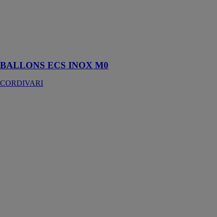
CORDIVARI
Ballon
accumulateur
e.c.s. En acier
inox 316L
BALLONS ECS INOX M0
CORDIVARI
Groupe de
contrôle de la
pression et
température -
REDMIX
THERMADOR
REDMIX, un
groupe 3 en 1
qui assure les
fonctions de
réduction de
pression,
d'isolement