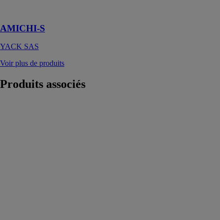
11,2 kW à 17,8
kW
AMICHI-S
YACK SAS
Voir plus de produits
Produits
associés
LG THERMA
V PAC air-eau
Hydrosplit Duo
ECS R32
Avec un ballon
d’ECS intégré
de 200L, la
PAC air-eau
Hydrosplit Duo
ECS R32 aux
liaisons
uniquement
hydrauliques