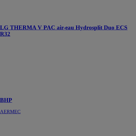
produit de l’eau
chaude jusqu’à
65°C
LG THERMA V PAC air-eau Hydrosplit Duo ECS
R32
BHP
AERMEC
Le nouveau
système de
pompe à
chaleur à
onduleur de
type divisé
BHP
AERMEC
BALLONS
ECS INOX
M0