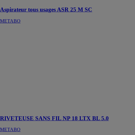
Aspirateur tous usages ASR 25 M SC
METABO
RIVETEUSE
SANS FIL NP
18 LTX BL 5.0
METABO
Pistolet à
riveter sans fil
pour un
rivetage
extrêmement
rapide
comparable à
celui
d'appareils à air
comprimé
RIVETEUSE SANS FIL NP 18 LTX BL 5.0
METABO