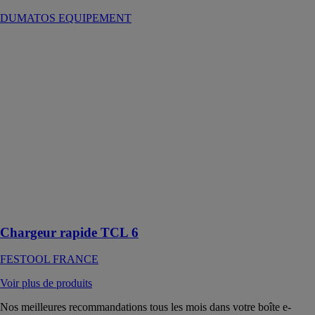
DUMATOS EQUIPEMENT
Chargeur
rapide TCL 6
FESTOOL
FRANCE
Le chargeur
rapide et
efficace TCL 6
permet de
recharger toutes
les batteries des
catégories de
tension 10,8 V
à 18 V
Chargeur rapide TCL 6
FESTOOL FRANCE
Voir plus de produits
Nos meilleures recommandations tous les mois dans votre boîte e-