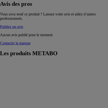
Avis
des pros
Vous avez testé ce produit ? Laissez votre avis et aidez d’autres
professionnels.
Publiez un avis
Aucun avis publié pour le moment
Contacter la marque
Les produits
METABO
Aspirateur tous
usages ASR 25
M SC
METABO
Aspirateur à
eau et à
poussière
certifié pour un
usage
professionnel