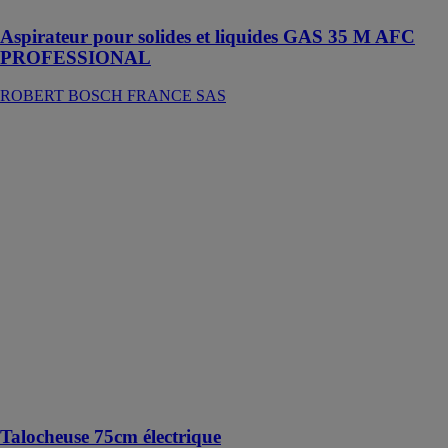
Aspirateur pour solides et liquides GAS 35 M AFC
PROFESSIONAL
ROBERT BOSCH FRANCE SAS
Talocheuse
75cm électrique
DUMATOS
EQUIPEMENT
Talochage
mécanique des
dalles béton,
contre les murs
et les colonnes
mais également
les petites
pièces, les
couloirs,
maison,
appartement...
Talocheuse 75cm électrique