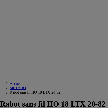
Equipements
salle
de
bain
Douche
Matériaux
salle
de
bain
Meuble
salle
de
bain
Robinetterie
Techniques
sanitaires
Accueil
METABO
Rabot sans fil HO 18 LTX 20-82
Rabot sans fil HO 18 LTX 20-82