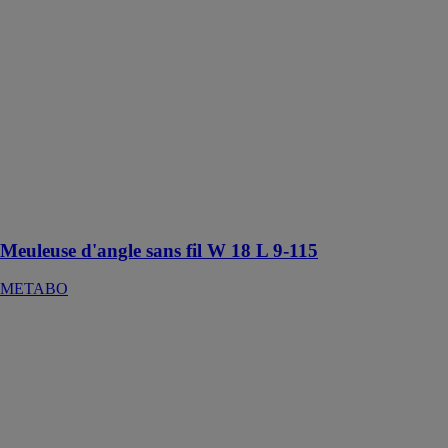
Meuleuse
d'angle sans fil
W 18 L 9-115
METABO
Meuleuse
d'angle sans fil
robuste ave
moteur puissant
et structure fine
pour un usage
universel
Meuleuse d'angle sans fil W 18 L 9-115
METABO
Lime à bande
sans fil BF 18
LTX 90
METABO
Lime à bande
sans fil
puissante et