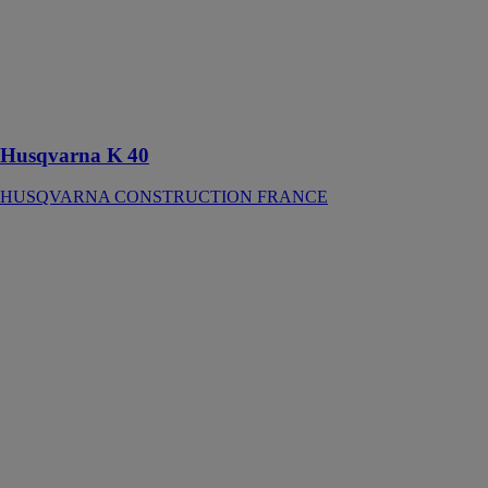
parfaite pour
utilisation en
intérieur ou en
extérieur avec
l'accès à l'air
comprimé
Husqvarna K 40
HUSQVARNA CONSTRUCTION FRANCE
Aspirateur pour
solides et
liquides GAS
35 M AFC
PROFESSIONAL
ROBERT
BOSCH
FRANCE SAS
Cet aspirateur
est conçu pour
l’aspiration de
matières solides
et de liquides