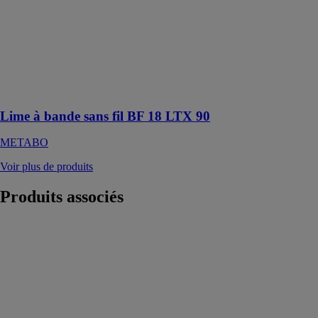
compacte pour
le ponçage, le
satinage et
l'ébarbage aux
endroits
difficiles
d'accès
Lime à bande sans fil BF 18 LTX 90
METABO
Voir plus de produits
Produits
associés
Husqvarna
K 40
HUSQVARNA
CONSTRUCTION
FRANCE
Découpeuse
professionnelle