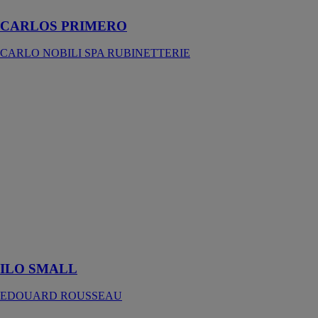
CARLOS PRIMERO
CARLO NOBILI SPA RUBINETTERIE
ILO SMALL
EDOUARD
ROUSSEAU
Mitigeur lavabo
ILO SMALL
avec un
aérateur
réducteur de
débit, invisible
et facile à
retirer avec une
clé de
démontage
ILO SMALL
EDOUARD ROUSSEAU