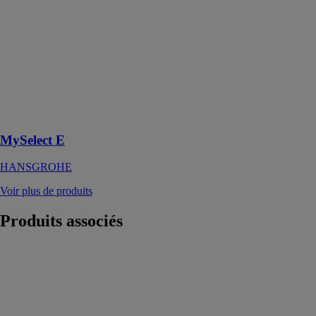
MySelect E
HANSGROHE
Ensemble
support mural
et douchette
Vario avec
flexible de
douche 150 cm
MySelect E
HANSGROHE
Voir plus de produits
Produits
associés
AROLLA
EDOUARD
ROUSSEAU
Mitigeur lavabo
AROLLA avec