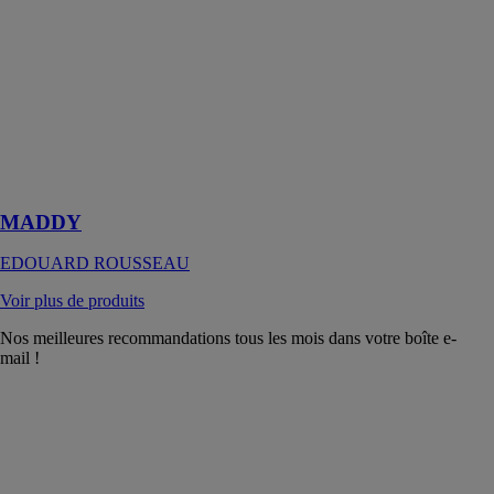
MADDY
EDOUARD
ROUSSEAU
Thermostatique
Douche
MADDY
adapté à toute
production
d'eau chaude
MADDY
EDOUARD ROUSSEAU
Voir plus de produits
Nos meilleures recommandations tous les mois dans votre boîte e-
mail !