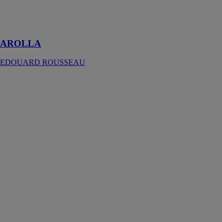
un Aérateur
réducteur de
débit
AROLLA
EDOUARD ROUSSEAU
CARLOS
PRIMERO
CARLO
NOBILI SPA
RUBINETTERIE
Carlos Primero
réinvente le
classicisme du
mélangeur, en
donnant
naissance à des
goûts libres et
immortels
conservés dans
la mémoire du
passé