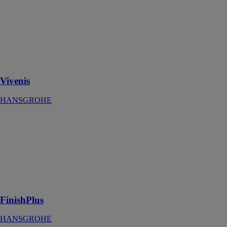
Mitigeur de
lavabo 210
avec bec
pivotant à 120°
sans tirette ni
vidage
Vivenis
HANSGROHE
FinishPlus
HANSGROHE
Les finitions
colorées de
robinetterie et
de douches
FinishPlus
FinishPlus
HANSGROHE