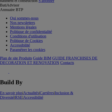
batiment et construction
S'abonner
BatiAdvisor
Annuaire BTP
Qui sommes-nous
Nos newsletters
Mentions légales
Politique de confidentialité
Conditions d'utilisation
Politique de Cookies
Accessibilité
Paramétrer les cookies
Plan de site Produits
Guide BIM
GUIDE FRANCHISES DE
DECORATION ET RENOVATION
Contacts
Build By
En savoir plus
|
Actualités
|
Carrières
|
Inclusion &
Diversité
|
RSE
|
Accessibilité