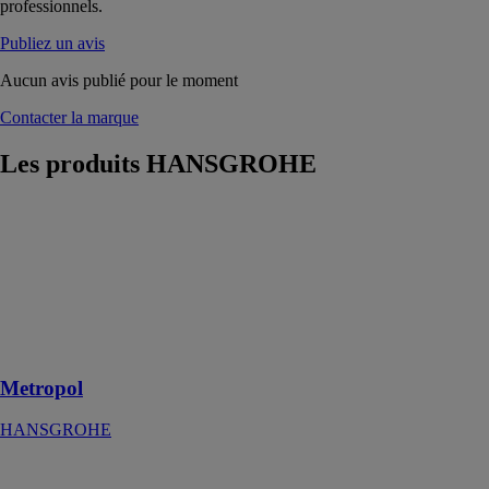
professionnels.
Publiez un avis
Aucun avis publié pour le moment
Contacter la marque
Les produits
HANSGROHE
Metropol
HANSGROHE
Mitigeur de
lavabo 110
poignée
manette, bonde
Push-Open
Metropol
HANSGROHE
Vivenis
HANSGROHE