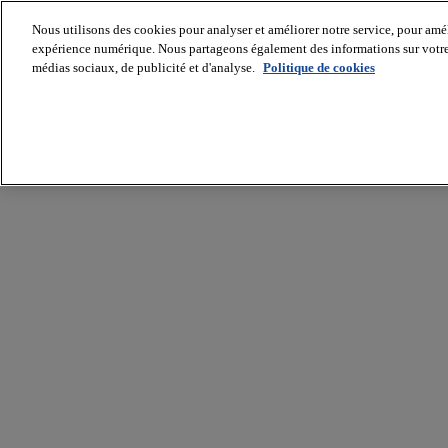
Nous utilisons des cookies pour analyser et améliorer notre service, pour améli
expérience numérique. Nous partageons également des informations sur votre u
médias sociaux, de publicité et d'analyse.
Politique de cookies
Batiradio
Articles
&
expertises
Construction
Tech,
IT,
start-
up
Génie
climatique
Gros
œuvre,
structure
et
enveloppe
Hors
site