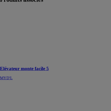
Elévateur
monte facile 5
MYD'L
Cet élévateur
s’accorde aux
besoins
techniques et
esthétiques des
projets publics,
privés, ou
commerciaux
Elévateur monte facile 5
MYD'L
KLAAS
THEO 25
KLAAS - ALL
ROAD
Une nacelle