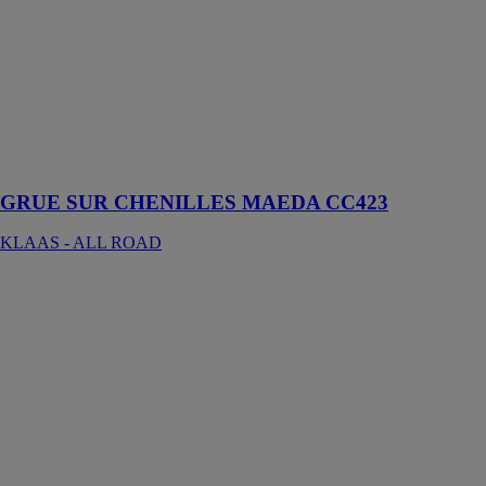
MAEDA
CC423
KLAAS - ALL
ROAD
L'addition des
meilleurs
techniques
Maeda
GRUE SUR CHENILLES MAEDA CC423
KLAAS - ALL ROAD
CAMIONNETTE
MONTE
MEUBLE
25M
KLAAS - ALL
ROAD
Le monte
meuble sur
camion type
Shorty 25M est