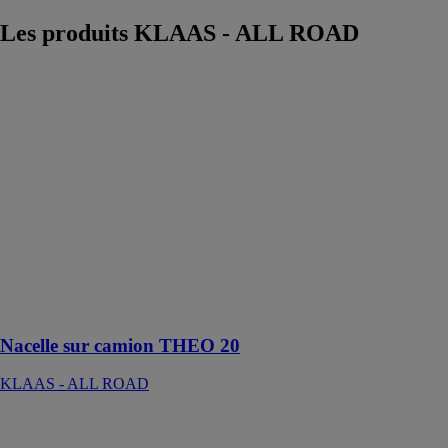
Les produits
KLAAS - ALL ROAD
Nacelle sur
camion THEO
20
KLAAS - ALL
ROAD
Cette nacelle
atteint une
énorme portée
de 14,5 m à
l'arrière et sur le
côté avec une
charge de 100
kg par cage
Nacelle sur camion THEO 20
KLAAS - ALL ROAD
GRUE SUR
CHENILLES