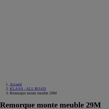
Equipements
salle
de
bain
Douche
Matériaux
salle
de
bain
Meuble
salle
de
bain
Robinetterie
Techniques
sanitaires
Accueil
KLAAS - ALL ROAD
Remorque monte meuble 29M
Remorque monte meuble 29M