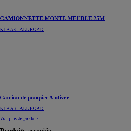
le plus courant
et approprié
CAMIONNETTE MONTE MEUBLE 25M
KLAAS - ALL ROAD
Camion de
pompier
Alufiver
KLAAS - ALL
ROAD
Un camion de
pompier Klaas
avec grue de
levage
Camion de pompier Alufiver
KLAAS - ALL ROAD
Voir plus de produits
Produits
associés