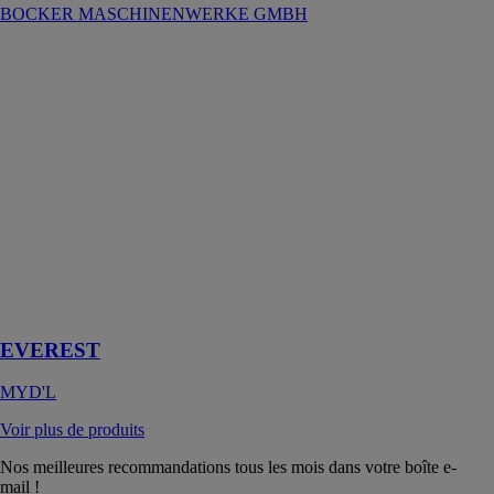
BOCKER MASCHINENWERKE GMBH
EVEREST
MYD'L
L’ascenseur
offre un
système de
levage
autonome et
compact, conçu
pour être
installé dans de
nombreux
types
d’environnements
EVEREST
MYD'L
Voir plus de produits
Nos meilleures recommandations tous les mois dans votre boîte e-
mail !