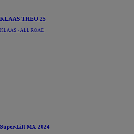
télescopique de
25 mètres
KLAAS THEO 25
KLAAS - ALL ROAD
Super-Lift MX
2024
BOCKER
MASCHINENWERKE
GMBH
Le Super-Lift
MX 2024 est
un ascenseur de
chantier à
crémaillère
pour le
transport de
matériaux et de
personnes
Super-Lift MX 2024