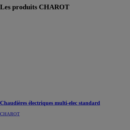
Les produits
CHAROT
Chaudières
électriques
multi-elec
standard
CHAROT
Les chaudières
électriques
MULTI-ELEC
STANDARD
sont destinées à
un usage
collectif,
tertiaire,
industriel.
Chaudières électriques multi-elec standard
CHAROT
+ECO
RECHAUFFEUR