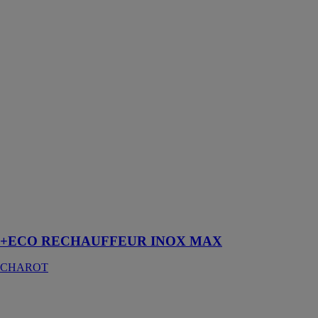
INOX MAX
CHAROT
Le +ECO
RÉCHAUF.
MAX INOX
est un
préparateur
d’eau Chaude
Sanitaire en
INOX 316L
résistant à la
corrosion
naturelle de
l’eau de ville,
même à haute
température
+ECO RECHAUFFEUR INOX MAX
CHAROT
PACK
CONTROL
PILOTAGE