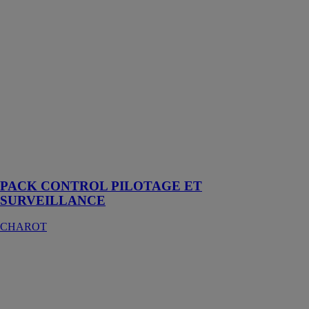
ET
SURVEILLANCE
CHAROT
Coffret
compact
destiné à
réguler et
surveiller la
production et la
distribution de
l’eau chaude
sanitaire
PACK CONTROL PILOTAGE ET
SURVEILLANCE
CHAROT
Master gaz
ATL
CHAROT
Producteur