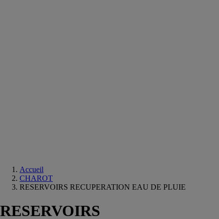
Equipements
salle
de
bain
Douche
Matériaux
salle
de
bain
Meuble
salle
de
bain
Robinetterie
Techniques
sanitaires
Accueil
CHAROT
RESERVOIRS RECUPERATION EAU DE PLUIE
RESERVOIRS