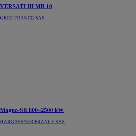
VERSATI III MB 10
GREE FRANCE SAS
Magno-SR
800–2500 kW
HARGASSNER
FRANCE SAS
La chaudière
Magno-SR,
spécifiquement
conçue pour
répondre aux
besoins de
chaleur des
industries ou
des communes
Magno-SR 800–2500 kW
HARGASSNER FRANCE SAS
EXPRESSO