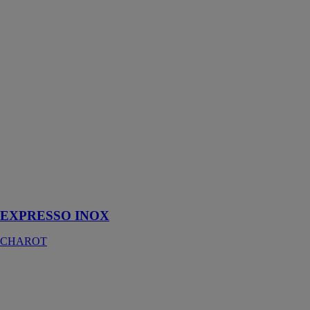
INOX
CHAROT
La Station
EXPRESS’O
est la
combinaison
d’un échangeur
à plaques et
d'un réservoir
tampon (série
Hélio) destinée
à la production
d'eau chaude
sanitaire semi-
instantanée
EXPRESSO INOX
CHAROT
T-EASY ECS
TERRIS
ENERGY