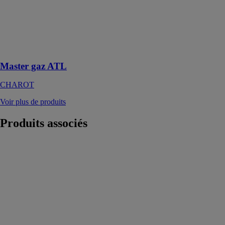
d’eau chaude
recommandé
pour les
soutirages
d’eau sanitaire
ou industriels
Master gaz ATL
CHAROT
Voir plus de produits
Produits
associés
VERSATI III
MB 10
GREE
FRANCE SAS
Ce système
Monobloc
facilite son
installation