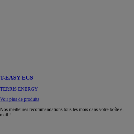
T-EASY ECS
permet de
produire de
l’eau chaude
sanitaire
instantanée
avec stockage
primaire ou
semi-
instantanée
avec un
stockage
secondaire
T-EASY ECS
TERRIS ENERGY
Voir plus de produits
Nos meilleures recommandations tous les mois dans votre boîte e-
mail !