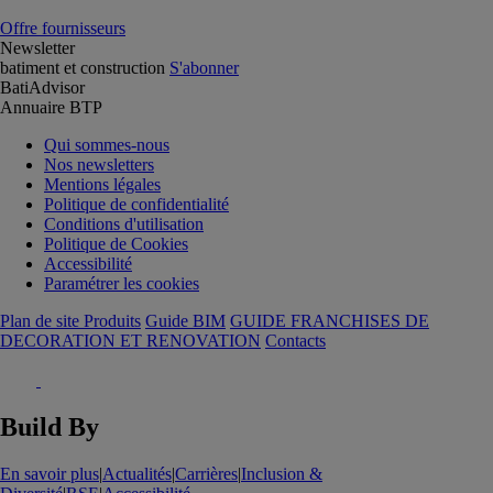
Offre fournisseurs
Newsletter
batiment et construction
S'abonner
BatiAdvisor
Annuaire BTP
Qui sommes-nous
Nos newsletters
Mentions légales
Politique de confidentialité
Conditions d'utilisation
Politique de Cookies
Accessibilité
Paramétrer les cookies
Plan de site Produits
Guide BIM
GUIDE FRANCHISES DE
DECORATION ET RENOVATION
Contacts
Build By
En savoir plus
|
Actualités
|
Carrières
|
Inclusion &