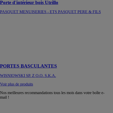
Porte d'intérieur bois Utrillo
PASQUET MENUISERIES - ETS PASQUET PERE & FILS
PORTES
BASCULANTES
WISNIOWSKI
SP. Z O.O.
S.K.A.
Portes
basculantes
wiśniowski
PORTES BASCULANTES
WISNIOWSKI SP. Z O.O. S.K.A.
Voir plus de produits
Nos meilleures recommandations tous les mois dans votre boîte e-
mail !