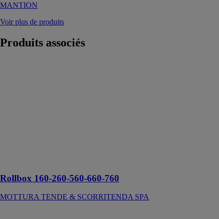
MANTION
Voir plus de produits
Produits
associés
Rollbox 160-
260-560-660-
760
MOTTURA
TENDE &
SCORRITENDA
SPA
Système pour
stores à
enroulement
spécifiques
Rollbox 160-260-560-660-760
MOTTURA TENDE & SCORRITENDA SPA
Isoladoor