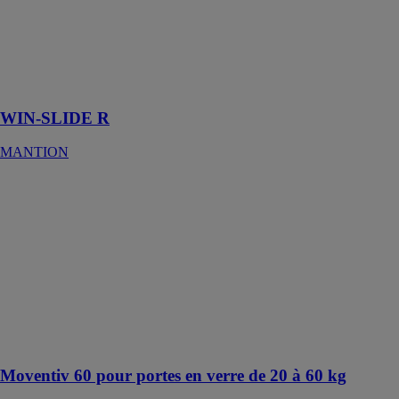
Système
motorisé ou
manuel pour
volets
coulissants
WIN-SLIDE R
MANTION
Moventiv 60
pour portes en
verre de 20 à
60 kg
MANTION
MOVENTIV®
60 :
automatisme
pour porte
coulissante.
Moventiv 60 pour portes en verre de 20 à 60 kg