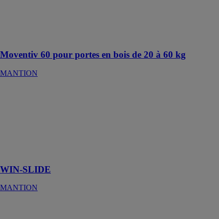
MOVENTIV®
60 est un
automatisme
pour porte
coulissante
Moventiv 60 pour portes en bois de 20 à 60 kg
MANTION
WIN-SLIDE
MANTION
Système pour
volets
coulissants
WIN-SLIDE :
rail simple
WIN-SLIDE
MANTION
WIN-SLIDE R
MANTION