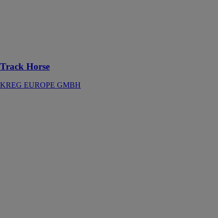
n'importe où
pour faire de
n'importe quel
endroit votre
espace de
travail
Track Horse
KREG EUROPE GMBH
PROTEC 2K
64-150/75
WAGNER
GMBH
Installation
mécanique à 2
composants
pour
l'applications
de peintures
anticorrosion
lourdes et de
couches de