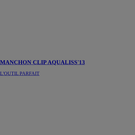
MANCHON
CLIP
AQUALISS'13
L'OUTIL
PARFAIT
Manchon
aqualiss'13 anti
goutte
MANCHON CLIP AQUALISS'13
L'OUTIL PARFAIT
PARFAITBOX
L'OUTIL
PARFAIT
Boite de
rangement
étanche pour
brosses et
rouleaux