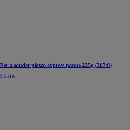
(367/8)
NESTA
Fer a souder
orientable,
adapté au
travail du zinc,
du cuivre, de
l'inox, du zinc
pré-patiné, du
plomb
Fer a souder piezzo express panne 235g (367/8)
NESTA
Track Horse
KREG
EUROPE
GMBH
Installer
facilement un
support de
travail solide