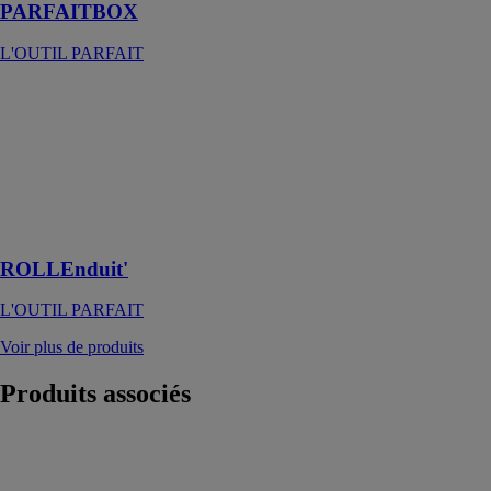
PARFAITBOX
L'OUTIL PARFAIT
ROLLEnduit'
L'OUTIL
PARFAIT
Rouleau pour
enduire et poser
des bandes à
joint
ROLLEnduit'
L'OUTIL PARFAIT
Voir plus de produits
Produits
associés
Fer a souder
piezzo express
panne 235g