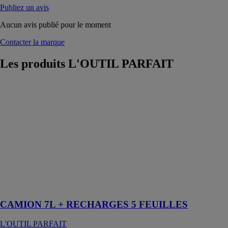
Publiez un avis
Aucun avis publié pour le moment
Contacter la marque
Les produits
L'OUTIL PARFAIT
CAMION 7L +
RECHARGES
5 FEUILLES
L'OUTIL
PARFAIT
Camion en
polypropylène
avec anse
métallique livré
avec 5 films
pelables
CAMION 7L + RECHARGES 5 FEUILLES
L'OUTIL PARFAIT