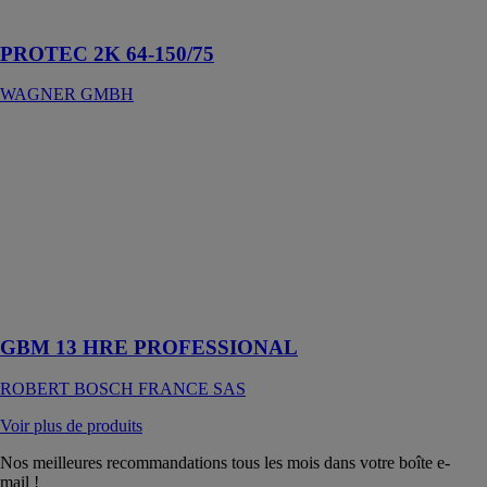
fond
PROTEC 2K 64-150/75
WAGNER GMBH
GBM 13 HRE
PROFESSIONAL
ROBERT
BOSCH
FRANCE SAS
Perceuse 1
vitesse alliant
puissance et
robustesse
GBM 13 HRE PROFESSIONAL
ROBERT BOSCH FRANCE SAS
Voir plus de produits
Nos meilleures recommandations tous les mois dans votre boîte e-
mail !