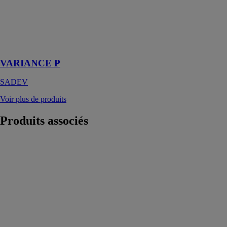
verre pour tous
les types de
géométries de
façades et de
substrats
VARIANCE P
SADEV
Voir plus de produits
Produits
associés
Porte Grand
Trafic 4500
SEPALUMIC
Porte d'entrée
aluminium
renforcée pour
un passage
extrême