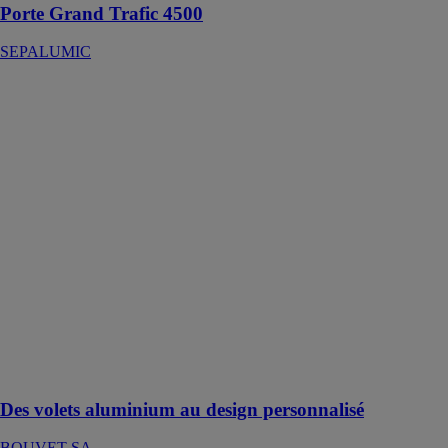
Porte Grand Trafic 4500
SEPALUMIC
Des volets
aluminium au
design
personnalisé
BOUVET SA
Les volets en
aluminium au
design
personnalisé
répondent aux
besoins variés
des projets
architecturaux,
qu'ils soient
classiques ou
modernes
Des volets aluminium au design personnalisé
BOUVET SA