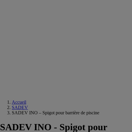
Equipements
salle
de
bain
Douche
Matériaux
salle
de
bain
Meuble
salle
de
bain
Robinetterie
Techniques
sanitaires
Accueil
SADEV
SADEV INO – Spigot pour barrière de piscine
SADEV INO - Spigot pour