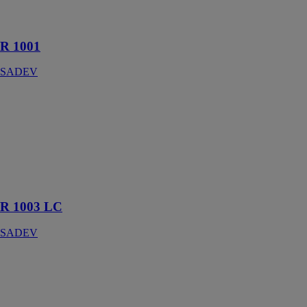
en façade ou en
verrière
R 1001
SADEV
R 1003 LC
SADEV
Fixation
rotulée, tête
cylindrique non
affleurante, ø50
visible
R 1003 LC
SADEV
VARIANCE P
SADEV
Système de
revêtement en