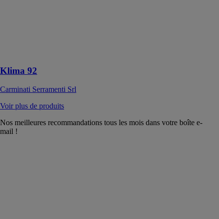
en bois conçue
pour garantir
des
performances
thermiques et
acoustiques
Klima 92
Carminati Serramenti Srl
Voir plus de produits
Nos meilleures recommandations tous les mois dans votre boîte e-
mail !