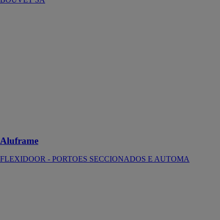
Aluframe
FLEXIDOOR
- PORTOES
SECCIONADOS
E AUTOMA
Cette nouvelle
structure de
fixation de
portes a de
multiples
possibilités de
montage
Aluframe
FLEXIDOOR - PORTOES SECCIONADOS E AUTOMA
Klima 92
Carminati
Serramenti Srl
Le Klima 92
est une fenêtre