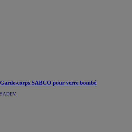
Garde-corps
SABCO pour
verre bombé
SADEV
Le cintrage de
nos garde-corps
sont possible,
pour maintenir
des verres
bombés.
Différents
rayons possible
Garde-corps SABCO pour verre bombé
SADEV
R 1001
SADEV
Un produit
appropriée pour
une application