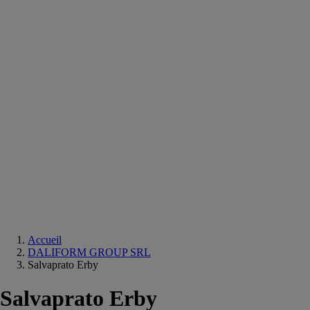
Equipements
salle
de
bain
Douche
Matériaux
salle
de
bain
Meuble
salle
de
bain
Robinetterie
Techniques
sanitaires
Accueil
DALIFORM GROUP SRL
Salvaprato Erby
Salvaprato Erby