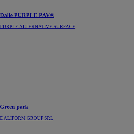
phréatiques
Dalle PURPLE PAV®
PURPLE ALTERNATIVE SURFACE
Green park
DALIFORM
GROUP SRL
Le green park
est conçu pour
protéger et
stabiliser les
surfaces
gazonnées tout
en les rendant
praticables
Green park
DALIFORM GROUP SRL
Rupteur
Thermomax