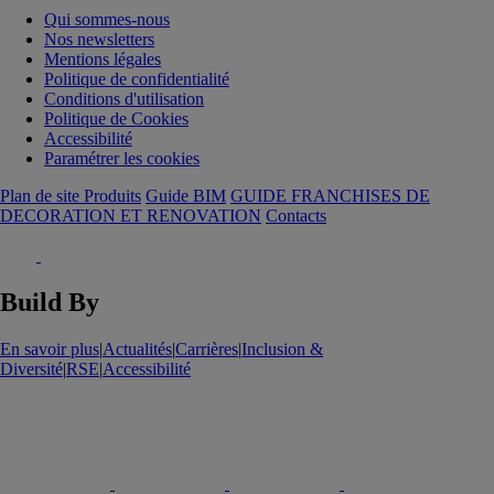
Qui sommes-nous
Nos newsletters
Mentions légales
Politique de confidentialité
Conditions d'utilisation
Politique de Cookies
Accessibilité
Paramétrer les cookies
Plan de site Produits
Guide BIM
GUIDE FRANCHISES DE
DECORATION ET RENOVATION
Contacts
Build By
En savoir plus
|
Actualités
|
Carrières
|
Inclusion &
Diversité
|
RSE
|
Accessibilité