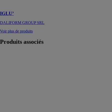
industriels
IGLU’
DALIFORM GROUP SRL
Voir plus de produits
Produits
associés
Dalle PURPLE
PAV®
PURPLE
ALTERNATIVE
SURFACE
Purple Pav®
est une solution
de revêtement
permet
l’infiltration des
eaux pluviales
en profondeur
dans les nappes