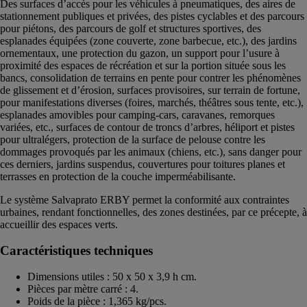
Des surfaces d’accès pour les véhicules à pneumatiques, des aires de
stationnement publiques et privées, des pistes cyclables et des parcours
pour piétons, des parcours de golf et structures sportives, des
esplanades équipées (zone couverte, zone barbecue, etc.), des jardins
ornementaux, une protection du gazon, un support pour l’usure à
proximité des espaces de récréation et sur la portion située sous les
bancs, consolidation de terrains en pente pour contrer les phénomènes
de glissement et d’érosion, surfaces provisoires, sur terrain de fortune,
pour manifestations diverses (foires, marchés, théâtres sous tente, etc.),
esplanades amovibles pour camping-cars, caravanes, remorques
variées, etc., surfaces de contour de troncs d’arbres, héliport et pistes
pour ultralégers, protection de la surface de pelouse contre les
dommages provoqués par les animaux (chiens, etc.), sans danger pour
ces derniers, jardins suspendus, couvertures pour toitures planes et
terrasses en protection de la couche imperméabilisante.
Le système Salvaprato ERBY permet la conformité aux contraintes
urbaines, rendant fonctionnelles, des zones destinées, par ce précepte, à
accueillir des espaces verts.
Caractéristiques techniques
Dimensions utiles : 50 x 50 x 3,9 h cm.
Pièces par mètre carré : 4.
Poids de la pièce : 1,365 kg/pcs.