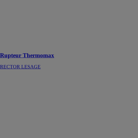
RECTOR
LESAGE
Une isolation
parfaite des
abouts et rives
du plancher
intermédiaire
Rupteur Thermomax
RECTOR LESAGE
Abri
téléscopique
Néo 30
AZENCO
L'abri
télescopique
Néo 30 est une
couverture de
piscine qui
offre la
possibilité de se