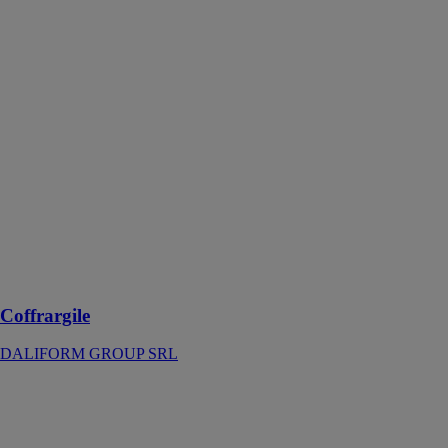
Coffrargile
DALIFORM
GROUP SRL
Coffrargile est
un coffrage à
perdre fabriqué
en plastique
recyclé, conçu
pour protéger
les
constructions
contre les effets
du retrait
gonflement des
sols argileux
Coffrargile
DALIFORM GROUP SRL
U-boot®
Silence
DALIFORM
GROUP SRL