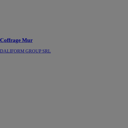
économique
qui permet
d'accélérer et
de simplifier les
travaux de
fondation
Coffrage Mur
DALIFORM GROUP SRL
IGLU’
DALIFORM
GROUP SRL
IGLU’®
permet de
réaliser des
vides sanitaires,
des matelas
d’air, des
planchers et des
toits aérés dans
les édifices
civils et