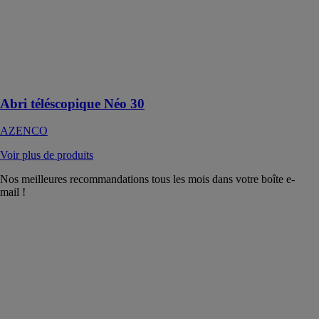
baigner
dessous. Il
s'ouvre et se
ferme
facilement et
rapidement
Abri téléscopique Néo 30
AZENCO
Voir plus de produits
Nos meilleures recommandations tous les mois dans votre boîte e-
mail !