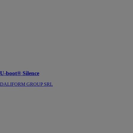
U-Boot®
Silence est un
manteau
d'insonorisation
spécifiquement
conçu pour être
appliqué sur les
plafonds
allégés utilisant
le système U-
Boot® Beton
U-boot® Silence
DALIFORM GROUP SRL
Coffrage Mur
DALIFORM
GROUP SRL
Le Coffrage
Mur est un
coffrage
modulaire et