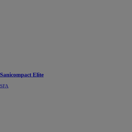
Elite
SFA
Les toilettes
avec broyeur
intégré
Sanicompact
Elite
bénéficient
d’une assise
plus large pour
un maximum
de confort.
Sanicompact Elite
SFA
Saniaccess 2
SFA
Le broyeur
toilettes
Saniaccess 2
vous permet