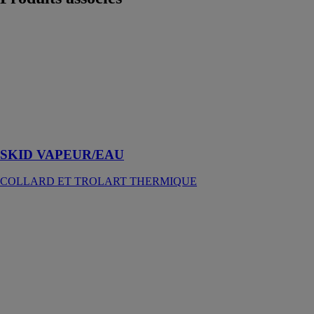
SKID
VAPEUR/EAU
COLLARD
ET TROLART
THERMIQUE
Une sous-
station
complète
SKID VAPEUR/EAU
COLLARD ET TROLART THERMIQUE
Bicarburation
BIMAX
AFHYMAT
Un système
encore plus
simple et plus
efficace pour
économiser sur