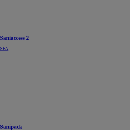
d’installer des
WC avec lave-
mains dans
n’importe
quelle pièce de
la maison
Saniaccess 2
SFA
Sanipack
SFA
Le broyeur
pour WC
suspendu
Sanipack
s’installe
derrière une
cloison, à côté
du bâti-support
du WC mural
Sanipack