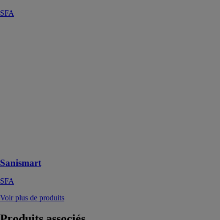
SFA
Sanismart
SFA
Le Sanismart
est le WC
broyeur le plus
léger de la
gamme SFA,
grâce à son
poids plume de
17,5 kg, il est
facile à
transporter et à
installer
Sanismart
SFA
Voir plus de produits
Produits
associés