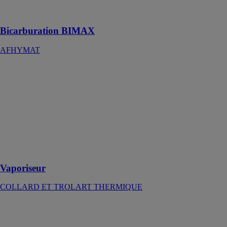
votre facture de
carburant
Bicarburation BIMAX
AFHYMAT
Vaporiseur
COLLARD
ET TROLART
THERMIQUE
Solution sur-
mesure conçue
pour produire
de la vapeur
propre
Vaporiseur
COLLARD ET TROLART THERMIQUE
Etaline
KSB SAS