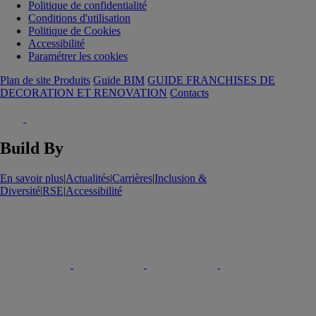
Politique de confidentialité
Conditions d'utilisation
Politique de Cookies
Accessibilité
Paramétrer les cookies
Plan de site Produits
Guide BIM
GUIDE FRANCHISES DE
DECORATION ET RENOVATION
Contacts
Build By
En savoir plus
|
Actualités
|
Carrières
|
Inclusion &
Diversité
|
RSE
|
Accessibilité