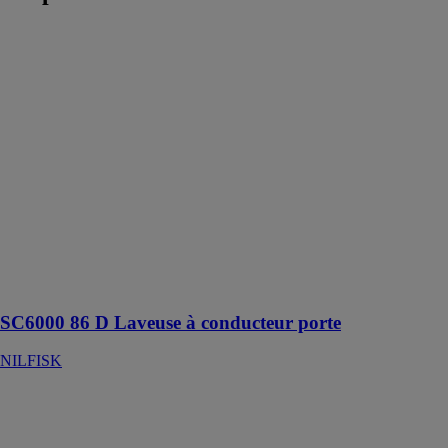
SC6000 86 D
Laveuse à
conducteur
porte
NILFISK
L'autolaveuse
autoportée
SC6000 est
conçue pour
permettre des
heures de
nettoyage et de
séchage
performant
SC6000 86 D Laveuse à conducteur porte
NILFISK
SW5500 D -
Balayeuse
autoportée