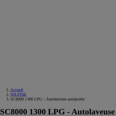
Equipements
salle
de
bain
Douche
Matériaux
salle
de
bain
Meuble
salle
de
bain
Robinetterie
Techniques
sanitaires
Accueil
NILFISK
SC8000 1300 LPG – Autolaveuse autoportée
SC8000 1300 LPG - Autolaveuse