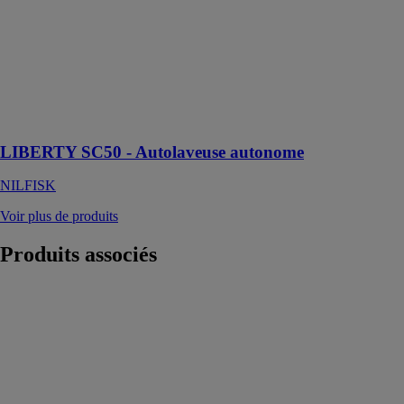
permet de
nettoyer les sols
en toute
autonomie, de
jour comme de
nuit, dans
divers
environnements
LIBERTY SC50 - Autolaveuse autonome
NILFISK
Voir plus de produits
Produits
associés
Sculpte-haie et
cisaille à gazon
sans fil SGS 12
Q
METABO
sculpte-haie