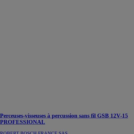
percussion sans
fil GSB 12V-
15
PROFESSIONAL
ROBERT
BOSCH
FRANCE SAS
La perceuse-
visseuse sans-
fil GSB 12V-
15 Professional
Bosch avec
fonction
percussion
offre le meilleur
rapport
taille/performance
de la catégorie
12 V
Perceuses-visseuses à percussion sans fil GSB 12V-15
PROFESSIONAL
ROBERT BOSCH FRANCE SAS