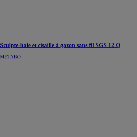
pour une mise
en forme
précise des
haies et cisaille
à gazon pour
des bordures de
gazon nettes
Sculpte-haie et cisaille à gazon sans fil SGS 12 Q
METABO
Compresseur
d'air silencieux
sans huile 6lt 8
bar 0.7cv
VITO
Le compresseur
décrit est un
modèle sans
huile doté d'un
réservoir de 6
litres et d'une
pression