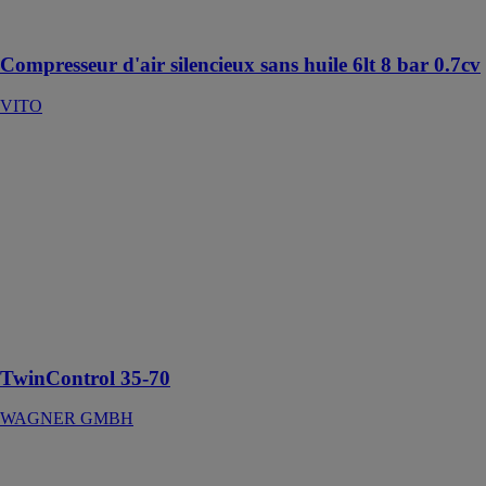
maximale de 8
bars
Compresseur d'air silencieux sans huile 6lt 8 bar 0.7cv
VITO
TwinControl
35-70
WAGNER
GMBH
Mélangeur
électronique
2K pour les
applications
AirCoat et
airless
TwinControl 35-70
WAGNER GMBH
Perceuses-
visseuses à