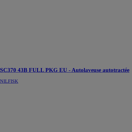
La SC370 est
une solution
idéale pour
maintenir les
normes de
nettoyage dans
le commerce de
détail,
l’hôtellerie et
les
établissements
scolaires
SC370 43B FULL PKG EU - Autolaveuse autotractée
NILFISK
LIBERTY
SC50 -
Autolaveuse
autonome
NILFISK
L'autolaveuse
Liberty SC50