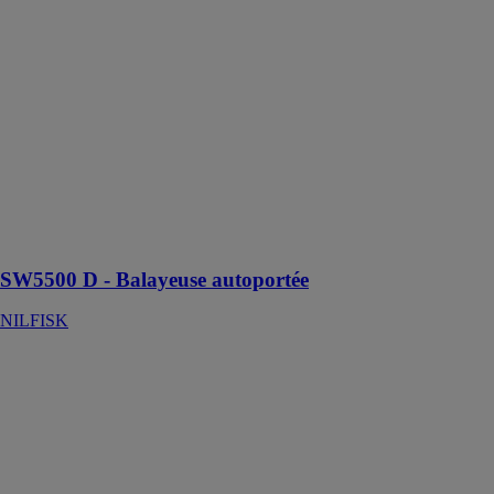
NILFISK
La balayeuse
autoportée
SW5500 est un
équipement de
nettoyage très
efficace conçu
pour les
grandes
surfaces
intérieures ou
extérieures
SW5500 D - Balayeuse autoportée
NILFISK
SC370 43B
FULL PKG
EU -
Autolaveuse
autotractée
NILFISK