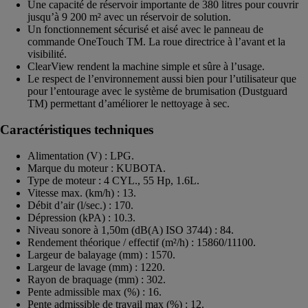
Une capacité de réservoir importante de 380 litres pour couvrir
jusqu’à 9 200 m² avec un réservoir de solution.
Un fonctionnement sécurisé et aisé avec le panneau de
commande OneTouch TM. La roue directrice à l’avant et la
visibilité.
ClearView rendent la machine simple et sûre à l’usage.
Le respect de l’environnement aussi bien pour l’utilisateur que
pour l’entourage avec le système de brumisation (Dustguard
TM) permettant d’améliorer le nettoyage à sec.
Caractéristiques techniques
Alimentation (V) : LPG.
Marque du moteur : KUBOTA.
Type de moteur : 4 CYL., 55 Hp, 1.6L.
Vitesse max. (km/h) : 13.
Débit d’air (l/sec.) : 170.
Dépression (kPA) : 10.3.
Niveau sonore à 1,50m (dB(A) ISO 3744) : 84.
Rendement théorique / effectif (m²/h) : 15860/11100.
Largeur de balayage (mm) : 1570.
Largeur de lavage (mm) : 1220.
Rayon de braquage (mm) : 302.
Pente admissible max (%) : 16.
Pente admissible de travail max (%) : 12.