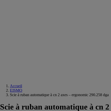
Equipements
salle
de
bain
Douche
Matériaux
salle
de
bain
Meuble
salle
de
bain
Robinetterie
Techniques
sanitaires
Accueil
EISMO
Scie à ruban automatique à cn 2 axes – ergonomic 290.258 dga
Scie à ruban automatique à cn 2