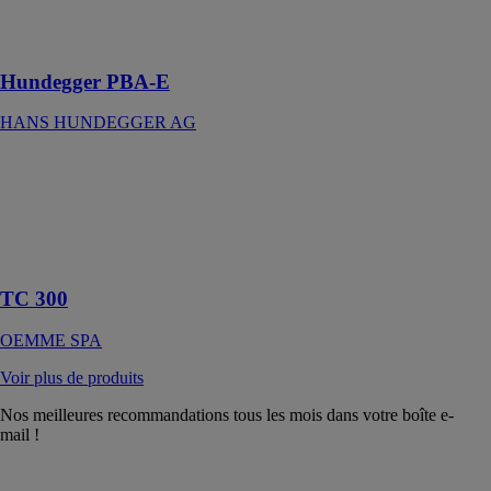
contreplaqué et
du lamellé-collé
Hundegger PBA-E
HANS HUNDEGGER AG
TC 300
OEMME SPA
Tronçonneuse
portative avec
table supérieure
TC 300
OEMME SPA
Voir plus de produits
Nos meilleures recommandations tous les mois dans votre boîte e-
mail !