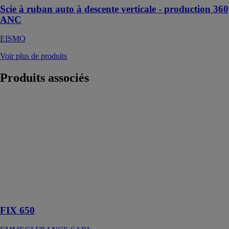
Scie à ruban auto à descente verticale - production 360
ANC
EISMO
Voir plus de produits
Produits
associés
FIX 650
EMMEGI
FRANCE
SARL
Tronçonneuse
simple tête à
lame
ascendante
pour la coupe
d’épais profilés
FIX 650