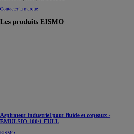
Contacter la marque
Les produits
EISMO
Aspirateur
industriel pour
fluide et
copeaux -
EMULSIO
100/1 FULL
EISMO
Particulièrement
adapté pour les
fraiseuses, tours
ou centres
d’usinage à
CNC
Aspirateur industriel pour fluide et copeaux -
EMULSIO 100/1 FULL
EISMO