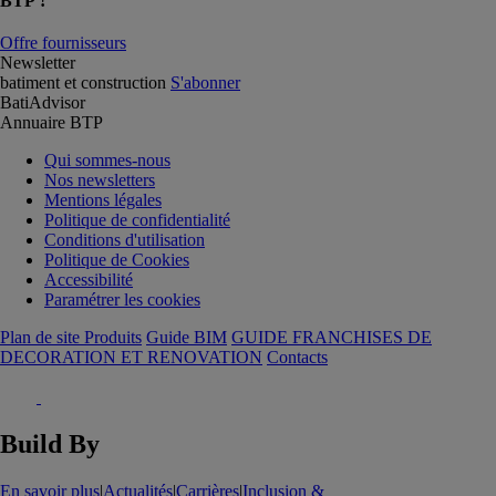
BTP !
Offre fournisseurs
Newsletter
batiment et construction
S'abonner
BatiAdvisor
Annuaire BTP
Qui sommes-nous
Nos newsletters
Mentions légales
Politique de confidentialité
Conditions d'utilisation
Politique de Cookies
Accessibilité
Paramétrer les cookies
Plan de site Produits
Guide BIM
GUIDE FRANCHISES DE
DECORATION ET RENOVATION
Contacts
Build By
En savoir plus
|
Actualités
|
Carrières
|
Inclusion &