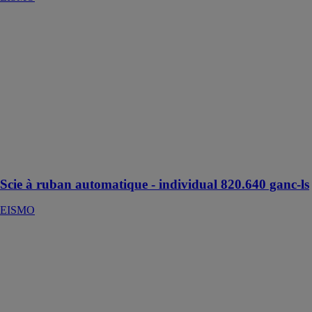
Scie à ruban
automatique -
individual
820.640 ganc-
ls
EISMO
Scie pour
coupes droites
et biaises à
droite jusqu'à
45°
Scie à ruban automatique - individual 820.640 ganc-ls
EISMO
Scie à ruban
automatique -
transverse 440
ganc
EISMO
Scie à ruban