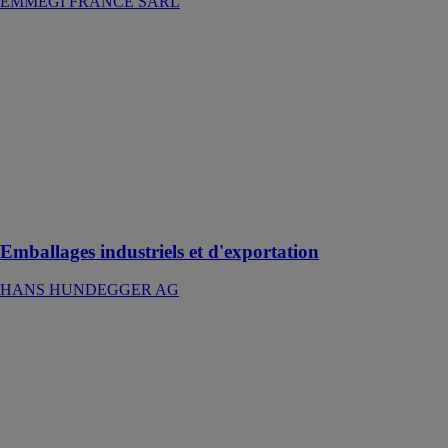
EMMEGI FRANCE SARL
Emballages
industriels et
d'exportation
HANS
HUNDEGGER
AG
Des solutions
innovantes
pour le
conditionneur
Emballages industriels et d'exportation
HANS HUNDEGGER AG
Hundegger
PBA-E
HANS
HUNDEGGER
AG
Usinage
complet du