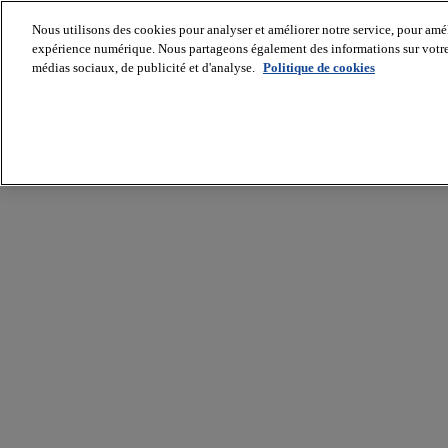
Nous utilisons des cookies pour analyser et améliorer notre service, pour améli
expérience numérique. Nous partageons également des informations sur votre u
médias sociaux, de publicité et d'analyse.
Politique de cookies
Batiradio
Articles
&
expertises
Construction
Tech,
IT,
start-
up
Génie
climatique
Gros
œuvre,
structure
et
enveloppe
Hors
site